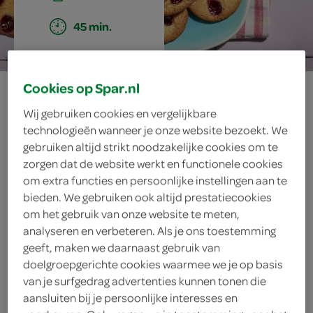
45 min.
Cookies op Spar.nl
jamkoekjes
Wij gebruiken cookies en vergelijkbare
technologieën wanneer je onze website bezoekt. We
gebruiken altijd strikt noodzakelijke cookies om te
ingrediënten
zorgen dat de website werkt en functionele cookies
om extra functies en persoonlijke instellingen aan te
bieden. We gebruiken ook altijd prestatiecookies
om het gebruik van onze website te meten,
250 gram jam
analyseren en verbeteren. Als je ons toestemming
geeft, maken we daarnaast gebruik van
1 theelepel vanille-extract
doelgroepgerichte cookies waarmee we je op basis
van je surfgedrag advertenties kunnen tonen die
1 ei
aansluiten bij je persoonlijke interesses en