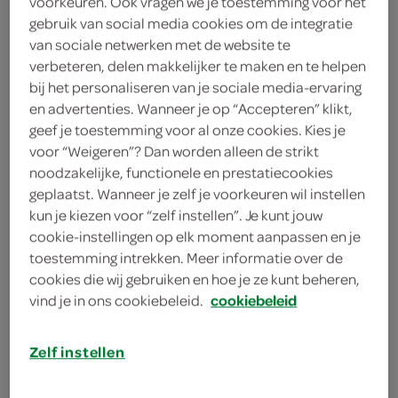
voorkeuren. Ook vragen we je toestemming voor het
200 gram kristalsuiker
gebruik van social media cookies om de integratie
van sociale netwerken met de website te
110 gram roomboter
verbeteren, delen makkelijker te maken en te helpen
1 mespunt zout
bij het personaliseren van je sociale media-ervaring
en advertenties. Wanneer je op “Accepteren” klikt,
1 mespunt bakpoeder
geef je toestemming voor al onze cookies. Kies je
voor “Weigeren”? Dan worden alleen de strikt
250 gram bloem
noodzakelijke, functionele en prestatiecookies
geplaatst. Wanneer je zelf je voorkeuren wil instellen
kun je kiezen voor “zelf instellen”. Je kunt jouw
kies je winkel
cookie-instellingen op elk moment aanpassen en je
toestemming intrekken. Meer informatie over de
benodigdheden
cookies die wij gebruiken en hoe je ze kunt beheren,
vind je in ons cookiebeleid.
cookiebeleid
bakplaat met bakpapier
Zelf instellen
bereiden