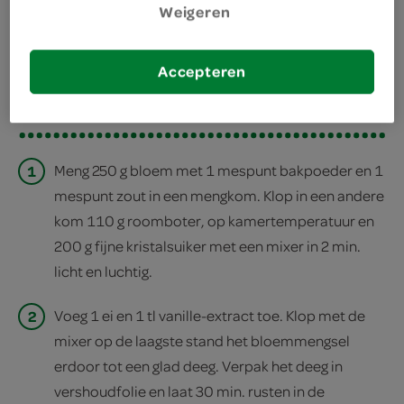
Weigeren
deel op twitter
deel op facebook
Accepteren
print recept
1
Meng 250 g bloem met 1 mespunt bakpoeder en 1
mespunt zout in een mengkom. Klop in een andere
kom 110 g roomboter, op kamertemperatuur en
200 g fijne kristalsuiker met een mixer in 2 min.
licht en luchtig.
2
Voeg 1 ei en 1 tl vanille-extract toe. Klop met de
mixer op de laagste stand het bloemmengsel
erdoor tot een glad deeg. Verpak het deeg in
vershoudfolie en laat 30 min. rusten in de