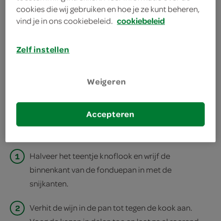
cookies die wij gebruiken en hoe je ze kunt beheren,
fonduepan
vind je in ons cookiebeleid.
cookiebeleid
rechaud
Zelf instellen
bereiden
Weigeren
deel op twitter
deel op facebook
Accepteren
print recept
1
Halveer het teentje knoflook en wrijf de
binnenkant van de fonduepan in met de
snijkanten.
2
Verhit de wijn in de pan tot tegen de kook aan.