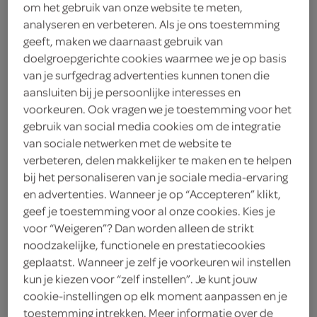
1 theelepel dijonmosterd
om het gebruik van onze website te meten,
analyseren en verbeteren. Als je ons toestemming
400 gram belegen boerenkaas
geeft, maken we daarnaast gebruik van
doelgroepgerichte cookies waarmee we je op basis
400 gram emmentaler kaas
van je surfgedrag advertenties kunnen tonen die
aansluiten bij je persoonlijke interesses en
400 gram belegen kaas
voorkeuren. Ook vragen we je toestemming voor het
gebruik van social media cookies om de integratie
400 gram gruyère
van sociale netwerken met de website te
verbeteren, delen makkelijker te maken en te helpen
400 milliliter droge witte wijn
bij het personaliseren van je sociale media-ervaring
en advertenties. Wanneer je op “Accepteren” klikt,
1 teentje knoflook
geef je toestemming voor al onze cookies. Kies je
voor “Weigeren”? Dan worden alleen de strikt
kies je winkel
noodzakelijke, functionele en prestatiecookies
geplaatst. Wanneer je zelf je voorkeuren wil instellen
kun je kiezen voor “zelf instellen”. Je kunt jouw
benodigdheden
cookie-instellingen op elk moment aanpassen en je
toestemming intrekken. Meer informatie over de