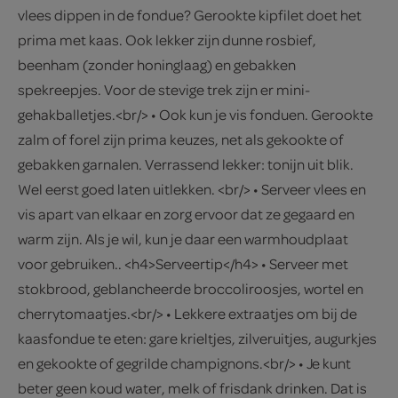
vlees dippen in de fondue? Gerookte kipfilet doet het
prima met kaas. Ook lekker zijn dunne rosbief,
beenham (zonder honinglaag) en gebakken
spekreepjes. Voor de stevige trek zijn er mini-
gehakballetjes.<br/> • Ook kun je vis fonduen. Gerookte
zalm of forel zijn prima keuzes, net als gekookte of
gebakken garnalen. Verrassend lekker: tonijn uit blik.
Wel eerst goed laten uitlekken. <br/> • Serveer vlees en
vis apart van elkaar en zorg ervoor dat ze gegaard en
warm zijn. Als je wil, kun je daar een warmhoudplaat
voor gebruiken.. <h4>Serveertip</h4> • Serveer met
stokbrood, geblancheerde broccoliroosjes, wortel en
cherrytomaatjes.<br/> • Lekkere extraatjes om bij de
kaasfondue te eten: gare krieltjes, zilveruitjes, augurkjes
en gekookte of gegrilde champignons.<br/> • Je kunt
beter geen koud water, melk of frisdank drinken. Dat is