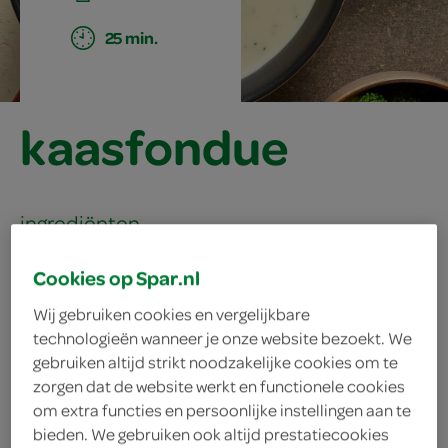
25 min.
kaasfondue
ingrediënten
Cookies op Spar.nl
Wij gebruiken cookies en vergelijkbare
1 eetlepel aardappelzetmeel
technologieën wanneer je onze website bezoekt. We
gebruiken altijd strikt noodzakelijke cookies om te
1 eetlepel maizena
zorgen dat de website werkt en functionele cookies
2 theelepels gedroogde oregano
om extra functies en persoonlijke instellingen aan te
bieden. We gebruiken ook altijd prestatiecookies