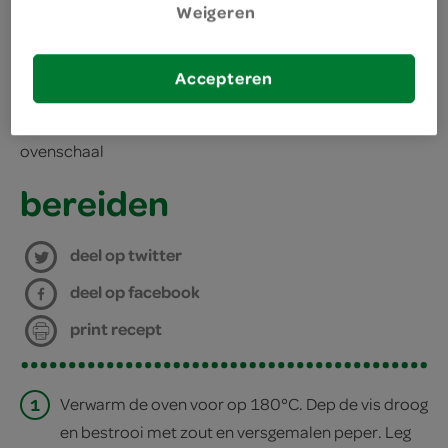
Weigeren
kies je winkel
Accepteren
benodigdheden
ovenschaal
bereiden
deel op twitter
deel op facebook
print recept
1
Verwarm de oven voor op 180°C. Dep de vis droog
en bestrooi met zout en versgemalen peper. Leg