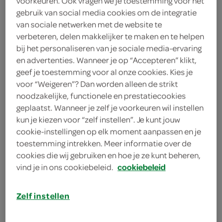
voorkeuren. Ook vragen we je toestemming voor het
2 eetlepels platte peterselie
gebruik van social media cookies om de integratie
van sociale netwerken met de website te
4 eetlepels kappertjes
verbeteren, delen makkelijker te maken en te helpen
bij het personaliseren van je sociale media-ervaring
100 gram boter
en advertenties. Wanneer je op “Accepteren” klikt,
geef je toestemming voor al onze cookies. Kies je
400 gram sugarsnaps
voor “Weigeren”? Dan worden alleen de strikt
noodzakelijke, functionele en prestatiecookies
750 gram vastkokende
geplaatst. Wanneer je zelf je voorkeuren wil instellen
aardappels
kun je kiezen voor “zelf instellen”. Je kunt jouw
cookie-instellingen op elk moment aanpassen en je
600 milliliter visbouillon
toestemming intrekken. Meer informatie over de
600 milliliter visfond
cookies die wij gebruiken en hoe je ze kunt beheren,
vind je in ons cookiebeleid.
cookiebeleid
600 gram kabeljauwhaasjes
Zelf instellen
600 gram kabeljauwfilets