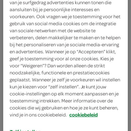
van je surfgedrag advertenties kunnen tonen die
citroen
aansluiten bij je persoonlijke interesses en
voorkeuren. Ook vragen we je toestemming voor het
50 gram boter
gebruik van social media cookies om de integratie
van sociale netwerken met de website te
4 kabeljauwfilets
verbeteren, delen makkelijker te maken en te helpen
bij het personaliseren van je sociale media-ervaring
1 theelepel citroenrasp
en advertenties. Wanneer je op “Accepteren” klikt,
geef je toestemming voor al onze cookies. Kies je
1 theelepel sinaasappelrasp
voor “Weigeren”? Dan worden alleen de strikt
2 takjes verse dragon
noodzakelijke, functionele en prestatiecookies
geplaatst. Wanneer je zelf je voorkeuren wil instellen
bosje verse peterselie
kun je kiezen voor “zelf instellen”. Je kunt jouw
cookie-instellingen op elk moment aanpassen en je
2 sneeën witbrood
toestemming intrekken. Meer informatie over de
cookies die wij gebruiken en hoe je ze kunt beheren,
bosje verse kervel
vind je in ons cookiebeleid.
cookiebeleid
bosje verse dille