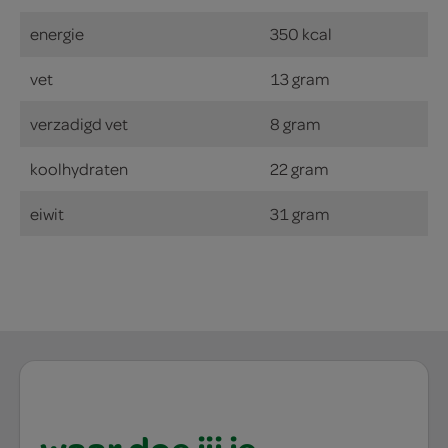
energie
350 kcal
vet
13 gram
verzadigd vet
8 gram
koolhydraten
22 gram
eiwit
31 gram