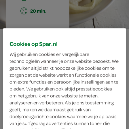
20 min.
kabeljauwschotel
Cookies op Spar.nl
met koolrabi en
Wij gebruiken cookies en vergelijkbare
technologieën wanneer je onze website bezoekt. We
wortel
gebruiken altijd strikt noodzakelijke cookies om te
zorgen dat de website werkt en functionele cookies
om extra functies en persoonlijke instellingen aan te
bieden. We gebruiken ook altijd prestatiecookies
ingrediënten
om het gebruik van onze website te meten,
analyseren en verbeteren. Als je ons toestemming
geeft, maken we daarnaast gebruik van
doelgroepgerichte cookies waarmee we je op basis
1 eetlepel verse dragon
van je surfgedrag advertenties kunnen tonen die