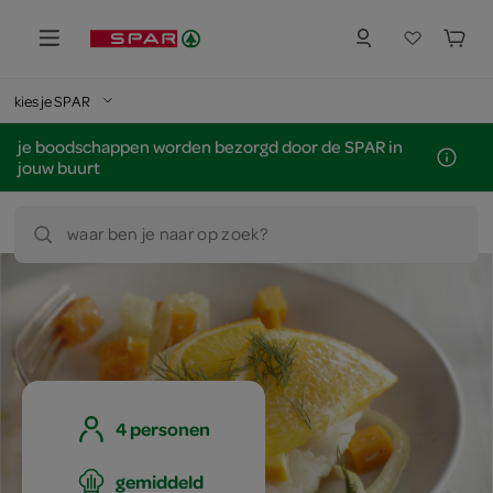
kies je SPAR
je boodschappen worden bezorgd door de SPAR in
jouw buurt
waar ben je naar op zoek?
4 personen
gemiddeld