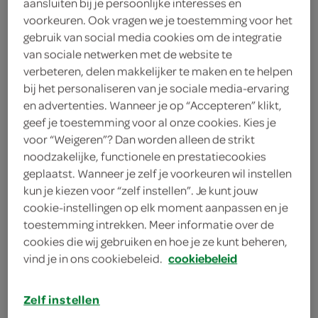
aansluiten bij je persoonlijke interesses en
1 eetlepel verse dille
voorkeuren. Ook vragen we je toestemming voor het
gebruik van social media cookies om de integratie
75 gram boter
van sociale netwerken met de website te
verbeteren, delen makkelijker te maken en te helpen
1 sinaasappel
bij het personaliseren van je sociale media-ervaring
en advertenties. Wanneer je op “Accepteren” klikt,
1 verse gember
geef je toestemming voor al onze cookies. Kies je
voor “Weigeren”? Dan worden alleen de strikt
1 eetlepel honing
noodzakelijke, functionele en prestatiecookies
100 milliliter visbouillon
geplaatst. Wanneer je zelf je voorkeuren wil instellen
kun je kiezen voor “zelf instellen”. Je kunt jouw
2 koolrabi's
cookie-instellingen op elk moment aanpassen en je
toestemming intrekken. Meer informatie over de
2 winterwortels
cookies die wij gebruiken en hoe je ze kunt beheren,
vind je in ons cookiebeleid.
cookiebeleid
1 ui
Zelf instellen
2 teentjes knoflook