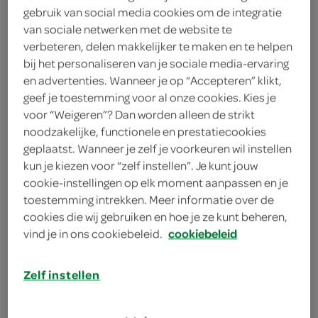
450 gram krieltjes
gebruik van social media cookies om de integratie
van sociale netwerken met de website te
100 milliliter droge witte wijn
verbeteren, delen makkelijker te maken en te helpen
bij het personaliseren van je sociale media-ervaring
1 bakje cherry-/kerstomaatjes
en advertenties. Wanneer je op “Accepteren” klikt,
geef je toestemming voor al onze cookies. Kies je
500 gram Hollandse wokgroenten
voor “Weigeren”? Dan worden alleen de strikt
noodzakelijke, functionele en prestatiecookies
4 eetlepels olijfolie
geplaatst. Wanneer je zelf je voorkeuren wil instellen
kun je kiezen voor “zelf instellen”. Je kunt jouw
600 gram
cookie-instellingen op elk moment aanpassen en je
diepvrieskabeljauwfilets
toestemming intrekken. Meer informatie over de
cookies die wij gebruiken en hoe je ze kunt beheren,
kies je winkel
vind je in ons cookiebeleid.
cookiebeleid
benodigdheden
Zelf instellen