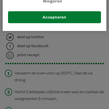
Weigeren
aluminiumfolie
ovenschaal
Accepteren
bereiden
deel op twitter
deel op facebook
print recept
1
Verwarm de oven voor op 200°C. Dep de vis
droog.
2
Verhit 2 eetlepels olijfolie in een wok en roerbak de
wokgroenten 5 minuten.