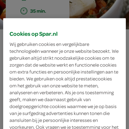
35 min.
Cookies op Spar.nl
kabeljauwschotel
Wij gebruiken cookies en vergelijkbare
met wokgroenten
technologieën wanneer je onze website bezoekt. We
gebruiken altijd strikt noodzakelijke cookies om te
zorgen dat de website werkt en functionele cookies
om extra functies en persoonlijke instellingen aan te
ingrediënten
bieden. We gebruiken ook altijd prestatiecookies
om het gebruik van onze website te meten,
analyseren en verbeteren. Als je ons toestemming
geeft, maken we daarnaast gebruik van
doelgroepgerichte cookies waarmee we je op basis
1 theelepel gedroogde tijm
van je surfgedrag advertenties kunnen tonen die
3 takjes verse tijm
aansluiten bij je persoonlijke interesses en
voorkeuren. Ook vragen we je toestemming voor het