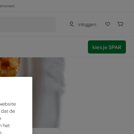
haalmoment
inloggen
kies je SPAR
 website
 dat de
e
m het
s