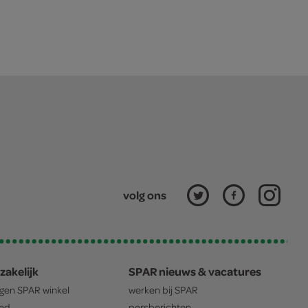
volg ons
zakelijk
SPAR nieuws & vacatures
igen
SPAR
winkel
werken bij
SPAR
oed
persberichten