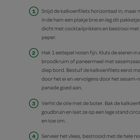
1
Snijd de kalkoenfilets horizontaal in, maar
in de ham een plakje brie en leg dit pakketje
dicht met cocktailprikkers en bestrooi me
peper.
2
Hak 1 eetlepel noten fijn. Kluts de eieren i
broodkruim of paneermeel met sesamzaad 
diep bord. Bestuif de kalkoenfilets eerst m
door het ei en vervolgens door het sesam-
panade goed aan.
3
Verhit de olie met de boter. Bak de kalkoen
goudbruin en laat ze op een lage stand circ
en toe om.
4
Serveer het vlees, bestrooid met de hele no