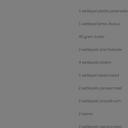
1 eetlepel platte peterselie
1 eetlepel lente-/bosui
40 gram boter
2 eetlepels arachideolie
4 eetlepels bloem
1 eetlepel sesamzaad
2 eetlepels paneermeel
2 eetlepels broodkruim
2 eieren
2 eetlepels pecannoten