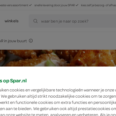
beste vers assortiment
snelle levering door jouw SPAR
kies zelf je bezorg- of af
winkels
waar ben je naar op zoek?
R in jouw buurt
s op Spar.nl
uiken cookies en vergelijkbare technologieën wanneer je onze
 We gebruiken altijd strikt noodzakelijke cookies om te zorgen
werkt en functionele cookies om extra functies en persoonlijk
ngen aan te bieden. We gebruiken ook altijd prestatiecookies o
van onze website te meten, analyseren en verbeteren. Als je on