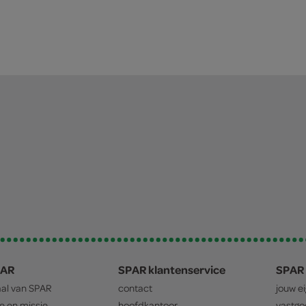
PAR
SPAR klantenservice
SPAR 
aal van
SPAR
contact
jouw e
ie en missie
hoofdkantoor
vastg