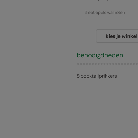
2 eetlepels walnoten
4 plakjes brie
kies je winkel
4 plakken serranoham
benodigdheden
4 kalkoenfilets
8 cocktailprikkers