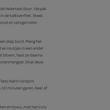
 niet helemaal door. Verpak
 in de kalkoenfilet. Steek
t zout en versgemalen
n een diep bord. Meng het
en nootjes in een ander
et bloem, haal ze daarna
notenmengsel. Druk deze
filets hierin rondom
a 10 minuten garen. Keer af
ten en bosui, met haricots