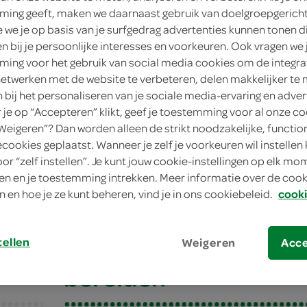
ing geeft, maken we daarnaast gebruik van doelgroepgerich
we je op basis van je surfgedrag advertenties kunnen tonen d
en bij je persoonlijke interesses en voorkeuren. Ook vragen we 
ing voor het gebruik van social media cookies om de integra
netwerken met de website te verbeteren, delen makkelijker te
n bij het personaliseren van je sociale media-ervaring en adver
je op “Accepteren” klikt, geef je toestemming voor al onze co
“Weigeren”? Dan worden alleen de strikt noodzakelijke, functio
ecookies geplaatst. Wanneer je zelf je voorkeuren wil instellen 
oor “zelf instellen”. Je kunt jouw cookie-instellingen op elk m
filet met sesam en noten
n en je toestemming intrekken. Meer informatie over de cooki
n en hoe je ze kunt beheren, vind je in ons cookiebeleid.
cooki
ilet met sesam en n
tellen
Weigeren
Acc
bereiden