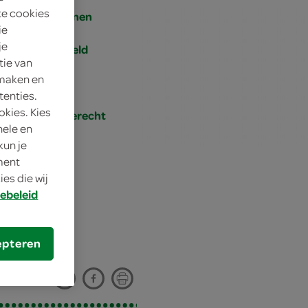
te cookies
4 personen
ie
je
gemiddeld
tie van
 maken en
30 min.
tenties.
okies. Kies
hoofdgerecht
nele en
kun je
oment
es die wij
ebeleid
oten
epteren