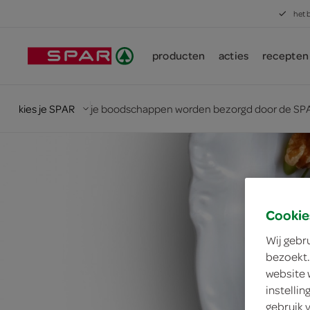
het 
producten
acties
recepten
kies je SPAR
je boodschappen worden bezorgd door de SPA
Cookie
Wij gebr
bezoekt.
website 
instelli
gebruik 