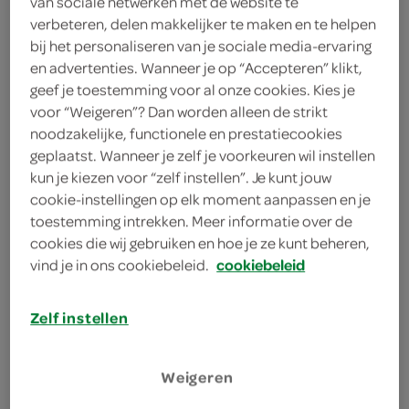
van sociale netwerken met de website te
verbeteren, delen makkelijker te maken en te helpen
2 theelepels kaneelpoeder
bij het personaliseren van je sociale media-ervaring
en advertenties. Wanneer je op “Accepteren” klikt,
75 gram suiker
geef je toestemming voor al onze cookies. Kies je
voor “Weigeren”? Dan worden alleen de strikt
kies je winkel
noodzakelijke, functionele en prestatiecookies
geplaatst. Wanneer je zelf je voorkeuren wil instellen
kun je kiezen voor “zelf instellen”. Je kunt jouw
benodigdheden
cookie-instellingen op elk moment aanpassen en je
toestemming intrekken. Meer informatie over de
cookies die wij gebruiken en hoe je ze kunt beheren,
bakplaat met bakpapier
vind je in ons cookiebeleid.
cookiebeleid
deegroller
bereiden
Zelf instellen
deel op twitter
Weigeren