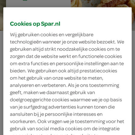
15 min.
Cookies op Spar.nl
Wij gebruiken cookies en vergelijkbare
kaneelvlinders
technologieën wanneer je onze website bezoekt. We
gebruiken altijd strikt noodzakelijke cookies om te
zorgen dat de website werkt en functionele cookies
om extra functies en persoonlijke instellingen aan te
ingrediënten
bieden. We gebruiken ook altijd prestatiecookies
om het gebruik van onze website te meten,
analyseren en verbeteren. Als je ons toestemming
geeft, maken we daarnaast gebruik van
50 gram boter
doelgroepgerichte cookies waarmee we je op basis
van je surfgedrag advertenties kunnen tonen die
bloem
aansluiten bij je persoonlijke interesses en
voorkeuren. Ook vragen we je toestemming voor het
5 plakjes diepvries
gebruik van social media cookies om de integratie
roomboterbladerdeeg