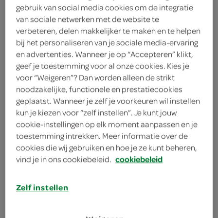
1 zakje bakpoeder
gebruik van social media cookies om de integratie
van sociale netwerken met de website te
500 gram bloem
verbeteren, delen makkelijker te maken en te helpen
bij het personaliseren van je sociale media-ervaring
en advertenties. Wanneer je op “Accepteren” klikt,
kies je winkel
geef je toestemming voor al onze cookies. Kies je
voor “Weigeren”? Dan worden alleen de strikt
benodigdheden
noodzakelijke, functionele en prestatiecookies
geplaatst. Wanneer je zelf je voorkeuren wil instellen
kun je kiezen voor “zelf instellen”. Je kunt jouw
grove rasp
cookie-instellingen op elk moment aanpassen en je
toestemming intrekken. Meer informatie over de
mixer met deeghaken
cookies die wij gebruiken en hoe je ze kunt beheren,
deegroller
vind je in ons cookiebeleid.
cookiebeleid
bakplaat met bakpapier
Zelf instellen
bakkwastje
bereiden