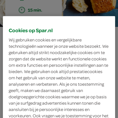
15 min.
Cookies op Spar.nl
karnemelkscones
Wij gebruiken cookies en vergelijkbare
technologieën wanneer je onze website bezoekt. We
gebruiken altijd strikt noodzakelijke cookies om te
ingrediënten
zorgen dat de website werkt en functionele cookies
om extra functies en persoonlijke instellingen aan te
bieden. We gebruiken ook altijd prestatiecookies
om het gebruik van onze website te meten,
175 milliliter karnemelk
analyseren en verbeteren. Als je ons toestemming
geeft, maken we daarnaast gebruik van
3 eieren
doelgroepgerichte cookies waarmee we je op basis
van je surfgedrag advertenties kunnen tonen die
75 gram roomboter
aansluiten bij je persoonlijke interesses en
voorkeuren. Ook vragen we je toestemming voor het