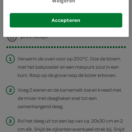
Weigeren
deel op twitter
Accepteren
deel op facebook
print recept
1
Verwarm de oven voor op 200°C. Doe de bloem
met het bakpoeder en een mespunt zout in een
kom. Rasp op de grove rasp de boter erboven.
2
Voeg 2 eieren en de karnemelk toe en kneed met
de mixer met deeghaken snel tot een
samenhangend deeg.
3
Rol het deeg uit tot een lap van ca. 20x30 cm en 2
cm dik. Snijd de zijkanten eventueel strak bij. Snijd