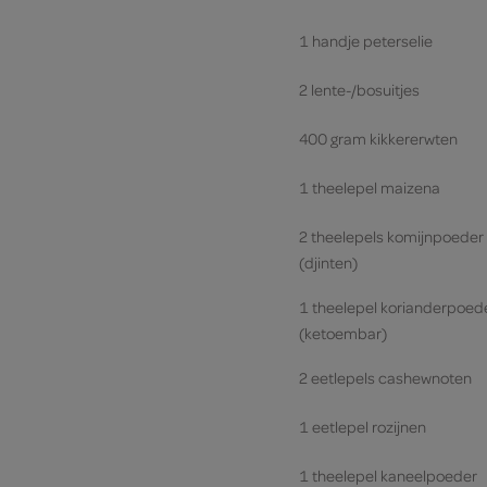
1 handje peterselie
2 lente-/bosuitjes
400 gram kikkererwten
1 theelepel maizena
2 theelepels komijnpoeder
(djinten)
1 theelepel korianderpoed
(ketoembar)
2 eetlepels cashewnoten
1 eetlepel rozijnen
1 theelepel kaneelpoeder