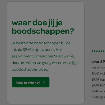
waar doe jij je
boodschappen?
Je bestelt de boodschappen bij de
lokale SPAR in jouw buurt. Het
assortiment varieert per SPAR winkel,
over S
daarom willen we graag weten waar jij je
het verh
boodschappen doet.
SPAR
vis
SPAR
for
kies je winkel
SPAR
MV
SPAR
ac
SPAR
ges