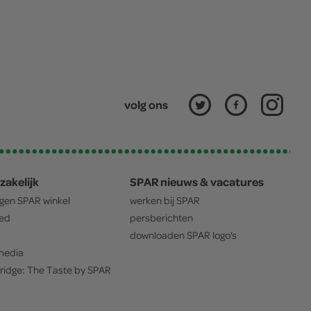
volg ons
zakelijk
SPAR nieuws & vacatures
igen
SPAR
winkel
werken bij
SPAR
oed
persberichten
downloaden
SPAR
logo's
edia
ridge: The Taste by
SPAR