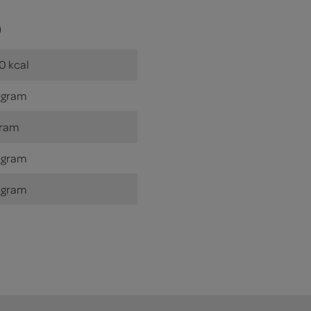
)
0 kcal
 gram
gram
 gram
 gram