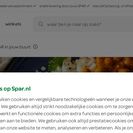
beste vers assortiment
snelle levering door jouw SPAR
kies zelf je bezorg- of af
winkels
waar ben je naar op zoek?
R in jouw buurt
s op Spar.nl
uiken cookies en vergelijkbare technologieën wanneer je onze
 We gebruiken altijd strikt noodzakelijke cookies om te zorgen
werkt en functionele cookies om extra functies en persoonlijk
ngen aan te bieden. We gebruiken ook altijd prestatiecookies o
van onze website te meten, analyseren en verbeteren. Als je on