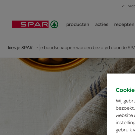
het 
producten
acties
recepten
kies je SPAR
je boodschappen worden bezorgd door de SPA
Cookie
Wij gebr
bezoekt.
website 
instelli
gebruik 