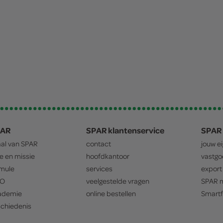
PAR
SPAR klantenservice
SPAR 
aal van
SPAR
contact
jouw e
ie en missie
hoofdkantoor
vastg
mule
services
export
O
veelgestelde vragen
SPAR
m
ademie
online bestellen
Smartf
chiedenis