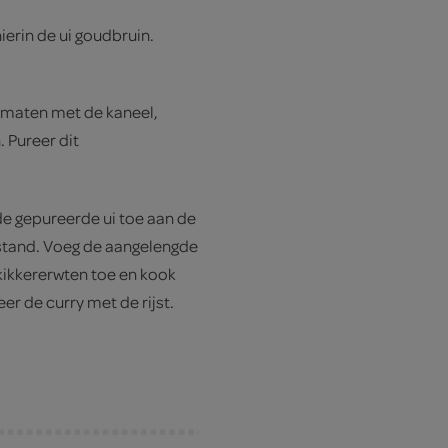
hierin de ui goudbruin.
 tomaten met de kaneel,
 Pureer dit
e gepureerde ui toe aan de
stand. Voeg de aangelengde
kikkererwten toe en kook
r de curry met de rijst.