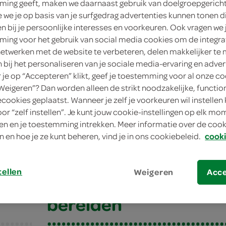
ing geeft, maken we daarnaast gebruik van doelgroepgerich
we je op basis van je surfgedrag advertenties kunnen tonen d
en bij je persoonlijke interesses en voorkeuren. Ook vragen we 
ing voor het gebruik van social media cookies om de integra
netwerken met de website te verbeteren, delen makkelijker te
n bij het personaliseren van je sociale media-ervaring en adver
je op “Accepteren” klikt, geef je toestemming voor al onze co
“Weigeren”? Dan worden alleen de strikt noodzakelijke, functio
ecookies geplaatst. Wanneer je zelf je voorkeuren wil instellen 
oor “zelf instellen”. Je kunt jouw cookie-instellingen op elk m
rwten pasanda
n en je toestemming intrekken. Meer informatie over de cooki
n en hoe je ze kunt beheren, vind je in ons cookiebeleid.
cooki
rwten pasanda
tellen
Weigeren
Acc
bereiden