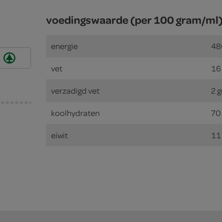
voedingswaarde (per 100 gram/ml
energie
48
e
vet
16
verzadigd vet
2 
koolhydraten
70
eiwit
11