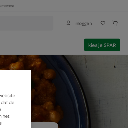
haalmoment
inloggen
kies je SPAR
 website
 dat de
e
m het
s