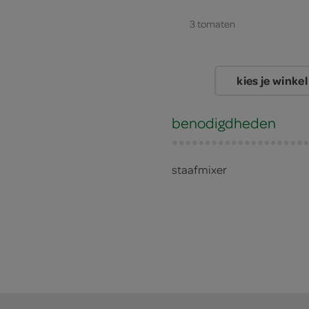
3 tomaten
3 uien
kies je winkel
5 eetlepels zonnebloemoli
250 gram rijst
benodigdheden
staafmixer