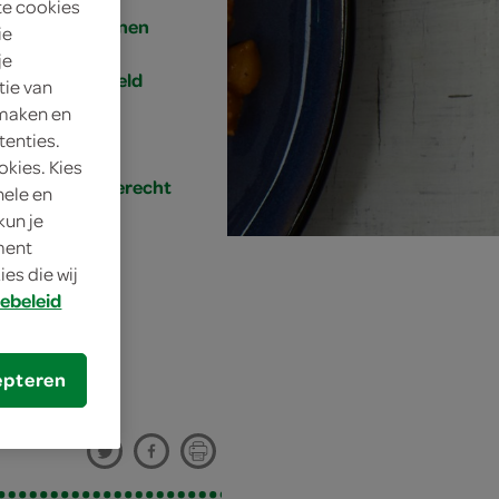
te cookies
4 personen
ie
je
gemiddeld
tie van
 maken en
30 min.
tenties.
okies. Kies
hoofdgerecht
nele en
kun je
oment
es die wij
ebeleid
epteren