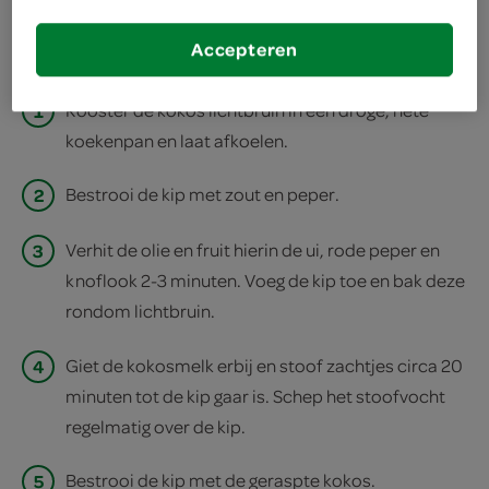
print recept
Accepteren
1
Rooster de kokos lichtbruin in een droge, hete
koekenpan en laat afkoelen.
2
Bestrooi de kip met zout en peper.
3
Verhit de olie en fruit hierin de ui, rode peper en
knoflook 2-3 minuten. Voeg de kip toe en bak deze
rondom lichtbruin.
4
Giet de kokosmelk erbij en stoof zachtjes circa 20
minuten tot de kip gaar is. Schep het stoofvocht
regelmatig over de kip.
5
Bestrooi de kip met de geraspte kokos.