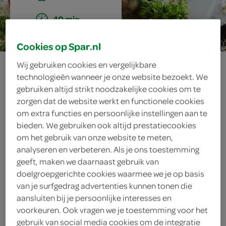
40 min.
Cookies op Spar.nl
kip met kokos en
Wij gebruiken cookies en vergelijkbare
technologieën wanneer je onze website bezoekt. We
rode peper
gebruiken altijd strikt noodzakelijke cookies om te
zorgen dat de website werkt en functionele cookies
om extra functies en persoonlijke instellingen aan te
bieden. We gebruiken ook altijd prestatiecookies
ingrediënten
om het gebruik van onze website te meten,
analyseren en verbeteren. Als je ons toestemming
geeft, maken we daarnaast gebruik van
doelgroepgerichte cookies waarmee we je op basis
van je surfgedrag advertenties kunnen tonen die
200 milliliter kokosmelk
aansluiten bij je persoonlijke interesses en
2 teentjes knoflook
voorkeuren. Ook vragen we je toestemming voor het
gebruik van social media cookies om de integratie