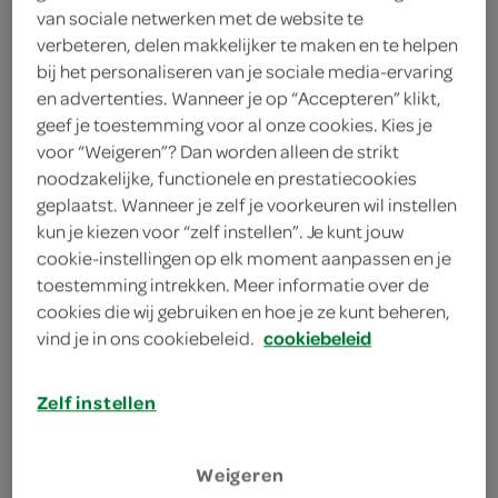
2 rode pepers
van sociale netwerken met de website te
verbeteren, delen makkelijker te maken en te helpen
2 rode uien
bij het personaliseren van je sociale media-ervaring
en advertenties. Wanneer je op “Accepteren” klikt,
3 eetlepels arachideolie
geef je toestemming voor al onze cookies. Kies je
voor “Weigeren”? Dan worden alleen de strikt
8 drumsticks
noodzakelijke, functionele en prestatiecookies
geplaatst. Wanneer je zelf je voorkeuren wil instellen
75 gram kokosrasp
kun je kiezen voor “zelf instellen”. Je kunt jouw
cookie-instellingen op elk moment aanpassen en je
toestemming intrekken. Meer informatie over de
kies je winkel
cookies die wij gebruiken en hoe je ze kunt beheren,
vind je in ons cookiebeleid.
cookiebeleid
bereiden
Zelf instellen
deel op twitter
Weigeren
deel op facebook