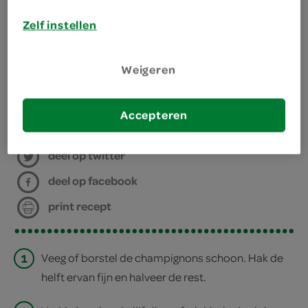
Zelf instellen
benodigdheden
Weigeren
4 cocktailprikkers
bereiden
Accepteren
deel op twitter
deel op facebook
print recept
1
Veeg of borstel de champignons schoon. Hak de
helft ervan fijn en halveer de rest.