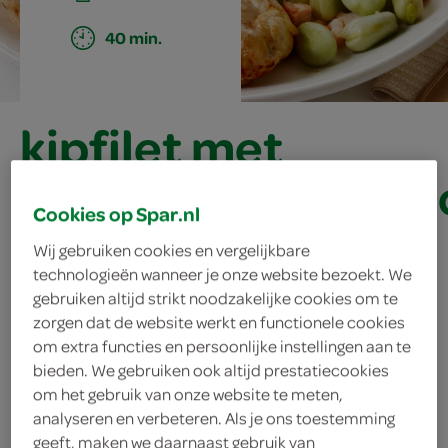
40 min.
kipfilet met
kastanjechampign
Cookies op Spar.nl
Wij gebruiken cookies en vergelijkbare
ingrediënten
technologieën wanneer je onze website bezoekt. We
gebruiken altijd strikt noodzakelijke cookies om te
zorgen dat de website werkt en functionele cookies
om extra functies en persoonlijke instellingen aan te
100 gram gerookte spekblokjes
bieden. We gebruiken ook altijd prestatiecookies
om het gebruik van onze website te meten,
500 gram diepvriestuinbonen
analyseren en verbeteren. Als je ons toestemming
geeft, maken we daarnaast gebruik van