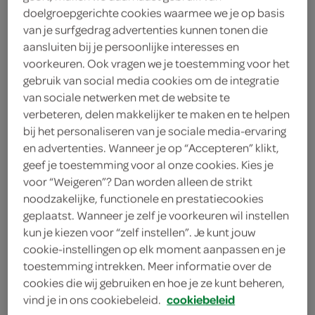
750 gram aardappels
doelgroepgerichte cookies waarmee we je op basis
van je surfgedrag advertenties kunnen tonen die
4 kipfilets
aansluiten bij je persoonlijke interesses en
voorkeuren. Ook vragen we je toestemming voor het
theelepel gedroogde rozemarijn
gebruik van social media cookies om de integratie
van sociale netwerken met de website te
1 eetlepel verse rozemarijn
verbeteren, delen makkelijker te maken en te helpen
bij het personaliseren van je sociale media-ervaring
1 teentje knoflook
en advertenties. Wanneer je op “Accepteren” klikt,
geef je toestemming voor al onze cookies. Kies je
1 kleine ui
voor “Weigeren”? Dan worden alleen de strikt
noodzakelijke, functionele en prestatiecookies
1 sjalot
geplaatst. Wanneer je zelf je voorkeuren wil instellen
3 eetlepels olijfolie
kun je kiezen voor “zelf instellen”. Je kunt jouw
cookie-instellingen op elk moment aanpassen en je
250 gram kastanjechampignons
toestemming intrekken. Meer informatie over de
cookies die wij gebruiken en hoe je ze kunt beheren,
vind je in ons cookiebeleid.
cookiebeleid
kies je winkel