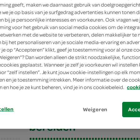
ing geeft, maken we daarnaast gebruik van doelgroepgerich
we je op basis van je surfgedrag advertenties kunnen tonen d
en bij je persoonlijke interesses en voorkeuren. Ook vragen we 
ing voor het gebruik van social media cookies om de integra
netwerken met de website te verbeteren, delen makkelijker te
n bij het personaliseren van je sociale media-ervaring en adver
je op “Accepteren” klikt, geef je toestemming voor al onze co
“Weigeren”? Dan worden alleen de strikt noodzakelijke, functio
ecookies geplaatst. Wanneer je zelf je voorkeuren wil instellen 
oor “zelf instellen”. Je kunt jouw cookie-instellingen op elk m
omkommerchutney
n en je toestemming intrekken. Meer informatie over de cooki
n en hoe je ze kunt beheren, vind je in ons cookiebeleid.
cooki
mkommerchutney
tellen
Weigeren
Acc
bereiden