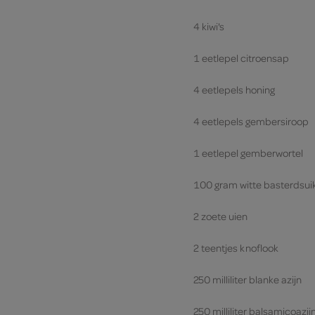
4 kiwi's
1 eetlepel citroensap
4 eetlepels honing
4 eetlepels gembersiroop
1 eetlepel gemberwortel
100 gram witte basterdsui
2 zoete uien
2 teentjes knoflook
250 milliliter blanke azijn
250 milliliter balsamicoazij