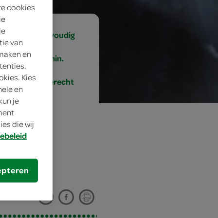
te cookies
ie
je
eenvoudig
tie van
 maken en
40 min.
tenties.
okies. Kies
bijgerecht
nele en
kun je
oment
es die wij
ebeleid
epteren