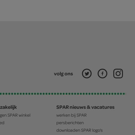
volg ons
zakelijk
SPAR nieuws & vacatures
igen
SPAR
winkel
werken bij
SPAR
oed
persberichten
downloaden
SPAR
logo's