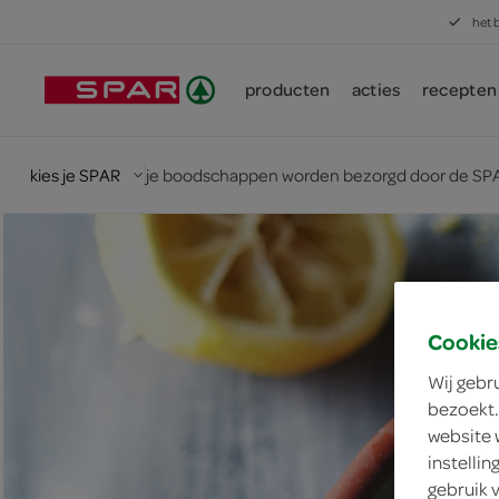
het 
producten
acties
recepten
kies je SPAR
je boodschappen worden bezorgd door de SPA
Cookie
Wij gebr
bezoekt.
website 
instelli
gebruik 