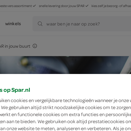
beste vers assortiment
snelle levering door jouw SPAR
kies zelf je bezorg- of af
winkels
waar ben je naar op zoek?
R in jouw buurt
s op Spar.nl
uiken cookies en vergelijkbare technologieën wanneer je onze
 We gebruiken altijd strikt noodzakelijke cookies om te zorgen
werkt en functionele cookies om extra functies en persoonlijk
ngen aan te bieden. We gebruiken ook altijd prestatiecookies o
van onze website te meten, analyseren en verbeteren. Als je on