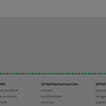
PAR
SPAR klantenservice
SPAR 
aal van
SPAR
contact
jouw e
ie en missie
hoofdkantoor
vastg
mule
services
export