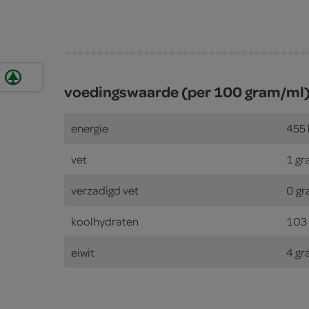
voedingswaarde (per 100 gram/ml
energie
455 
vet
1 g
verzadigd vet
0 g
koolhydraten
103
eiwit
4 g