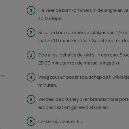
1
Halveer de komkommers in de lengte en ve
spitse lepel.
2
Snijd de komkommers in plakjes van 1/2 cm
laat ze 10 minuten staan. Spoel ze af en de
3
Doe alles, behalve de kiwi’s, in een pan. St
25-30 minuten tot de massa is ingedikt.
ker
4
Voeg zout en peper toe, schep de kiwiblokj
minuten.
5
Verdeel de chutney over brandschone pott
erop en laat omgekeerd afkoelen.
6
Lekker bij vlees en kip.
n