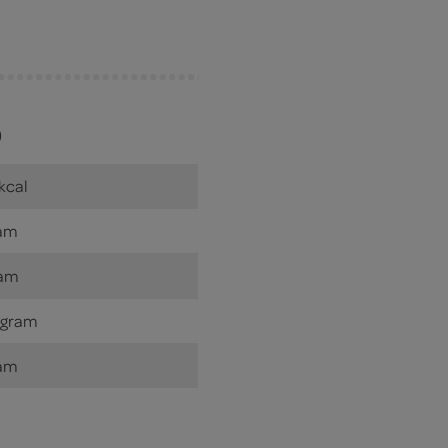
)
kcal
ram
ram
 gram
ram