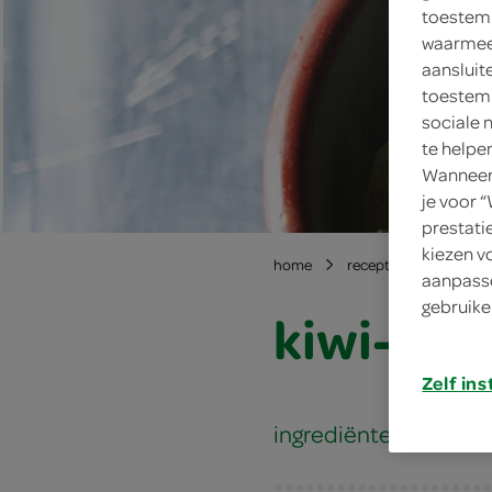
toestemm
waarmee 
aansluit
toestemm
sociale 
te helpe
Wanneer 
je voor 
prestati
kiezen v
home
recepten
kiwi-k
aanpasse
gebruike
kiwi-ko
Zelf ins
ingrediënten