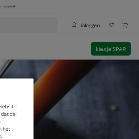
haalmoment
inloggen
kies je SPAR
 website
 dat de
e
m het
s