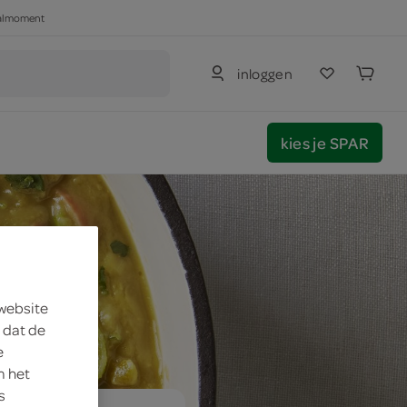
haalmoment
inloggen
kies je SPAR
 website
 dat de
e
m het
s