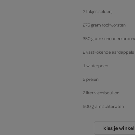
2 takjes selderij
275 gram rookworsten
350 gram schouderkarbon
2 vastkokende aardappels
1 winterpeen
2 preien
2 liter vleesbouillon
500 gram spliterwten
kies je winkel