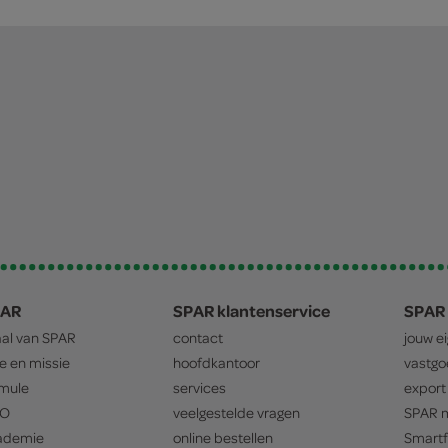
PAR
SPAR klantenservice
SPAR 
aal van
SPAR
contact
jouw e
ie en missie
hoofdkantoor
vastg
mule
services
export
O
veelgestelde vragen
SPAR
m
ademie
online bestellen
Smartf