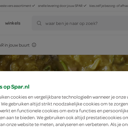
beste vers assortiment
snelle levering door jouw SPAR
kies zelf je bezorg- of af
winkels
waar ben je naar op zoek?
R in jouw buurt
s op Spar.nl
uiken cookies en vergelijkbare technologieën wanneer je onze
 We gebruiken altijd strikt noodzakelijke cookies om te zorgen
werkt en functionele cookies om extra functies en persoonlijk
ngen aan te bieden. We gebruiken ook altijd prestatiecookies o
van onze website te meten, analyseren en verbeteren. Als je on