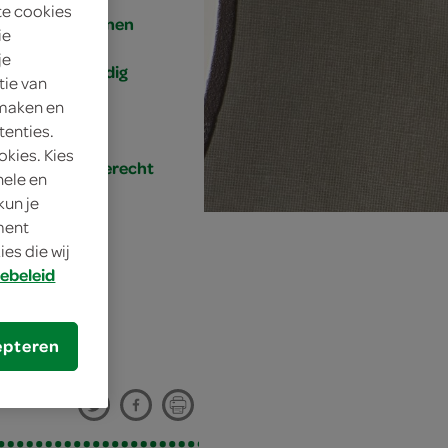
te cookies
4 personen
ie
je
eenvoudig
tie van
 maken en
60 min.
tenties.
okies. Kies
hoofdgerecht
nele en
kun je
oment
es die wij
ebeleid
epteren