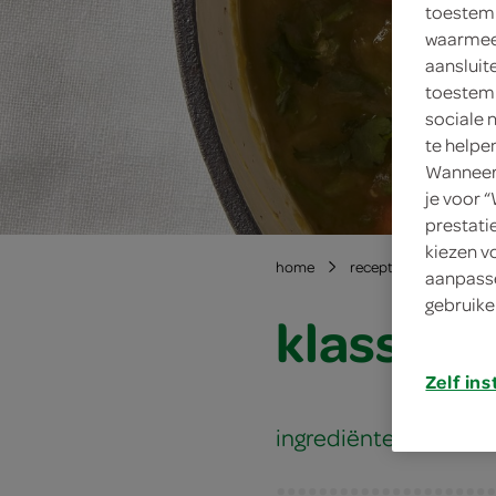
toestemm
waarmee 
aansluit
toestemm
sociale 
te helpe
Wanneer 
je voor 
prestati
kiezen v
home
recepten
klassie
aanpasse
gebruike
klassiek
Zelf ins
ingrediënten