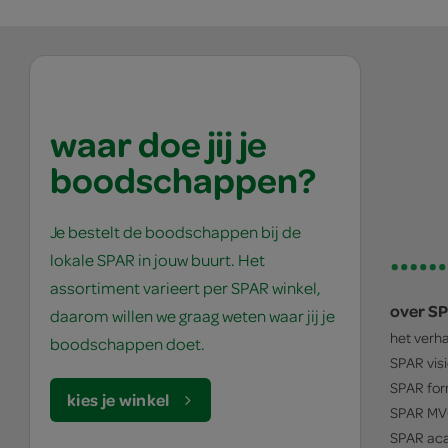
waar doe jij je
boodschappen?
Je bestelt de boodschappen bij de
lokale SPAR in jouw buurt. Het
assortiment varieert per SPAR winkel,
over S
daarom willen we graag weten waar jij je
het verh
boodschappen doet.
SPAR
vis
SPAR
for
kies je winkel
SPAR
MV
SPAR
ac