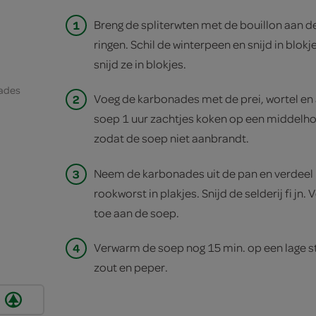
1
Breng de spliterwten met de bouillon aan de
ringen. Schil de winterpeen en snijd in blok
snijd ze in blokjes.
ades
2
Voeg de karbonades met de prei, wortel en 
soep 1 uur zachtjes koken op een middelho
zodat de soep niet aanbrandt.
3
Neem de karbonades uit de pan en verdeel i
rookworst in plakjes. Snijd de selderij fi jn. 
toe aan de soep.
4
Verwarm de soep nog 15 min. op een lage 
zout en peper.