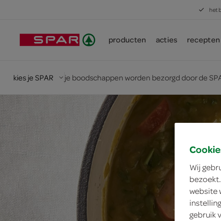
het 
producten
acties
recepten
kies je SPAR
je boodschappen worden bezorgd door de SPA
Cookie
Wij gebr
bezoekt.
website 
instelli
gebruik 