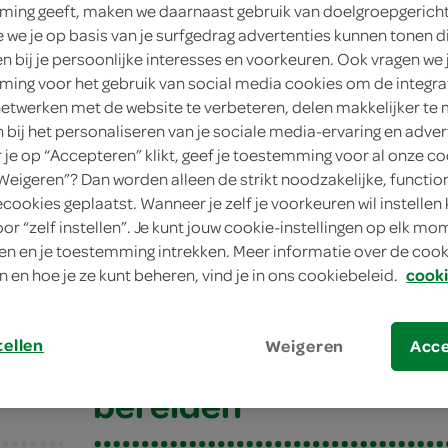
ing geeft, maken we daarnaast gebruik van doelgroepgerich
we je op basis van je surfgedrag advertenties kunnen tonen d
en bij je persoonlijke interesses en voorkeuren. Ook vragen we 
ing voor het gebruik van social media cookies om de integra
netwerken met de website te verbeteren, delen makkelijker te
n bij het personaliseren van je sociale media-ervaring en adver
je op “Accepteren” klikt, geef je toestemming voor al onze co
“Weigeren”? Dan worden alleen de strikt noodzakelijke, functio
ecookies geplaatst. Wanneer je zelf je voorkeuren wil instellen 
oor “zelf instellen”. Je kunt jouw cookie-instellingen op elk m
ke erwtensoep
n en je toestemming intrekken. Meer informatie over de cooki
n en hoe je ze kunt beheren, vind je in ons cookiebeleid.
cooki
e erwtensoep
tellen
Weigeren
Acc
bereiden