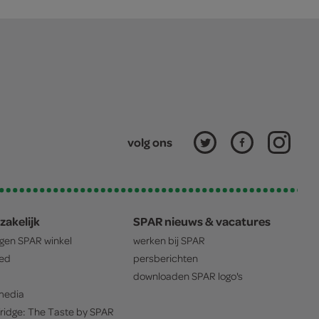
volg ons
zakelijk
SPAR nieuws & vacatures
igen
SPAR
winkel
werken bij
SPAR
oed
persberichten
downloaden
SPAR
logo's
edia
ridge: The Taste by
SPAR