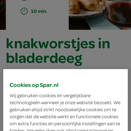
10 min.
knakworstjes in
bladerdeeg
ingrediënten
Cookies op Spar.nl
Wij gebruiken cookies en vergelijkbare
technologieën wanneer je onze website bezoekt. We
1 eetlepel sesamzaad
gebruiken altijd strikt noodzakelijke cookies om te
zorgen dat de website werkt en functionele cookies
1 ei
om extra functies en persoonlijke instellingen aan te
bieden. We gebruiken ook altijd prestatiecookies