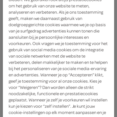
16 cocktailworstjes
om het gebruik van onze website te meten,
analyseren en verbeteren. Als je ons toestemming
2 eetlepels fijne mosterd
geeft, maken we daarnaast gebruik van
doelgroepgerichte cookies waarmee we je op basis
6 plakjes diepvriesbladerdeeg
van je surfgedrag advertenties kunnen tonen die
aansluiten bij je persoonlijke interesses en
voorkeuren. Ook vragen we je toestemming voor het
kies je winkel
gebruik van social media cookies om de integratie
van sociale netwerken met de website te
benodigdheden
verbeteren, delen makkelijker te maken en te helpen
bij het personaliseren van je sociale media-ervaring
en advertenties. Wanneer je op “Accepteren” klikt,
bakplaat met bakpapier
geef je toestemming voor al onze cookies. Kies je
voor “Weigeren”? Dan worden alleen de strikt
bereiden
noodzakelijke, functionele en prestatiecookies
geplaatst. Wanneer je zelf je voorkeuren wil instellen
deel op twitter
kun je kiezen voor “zelf instellen”. Je kunt jouw
cookie-instellingen op elk moment aanpassen en je
deel op facebook