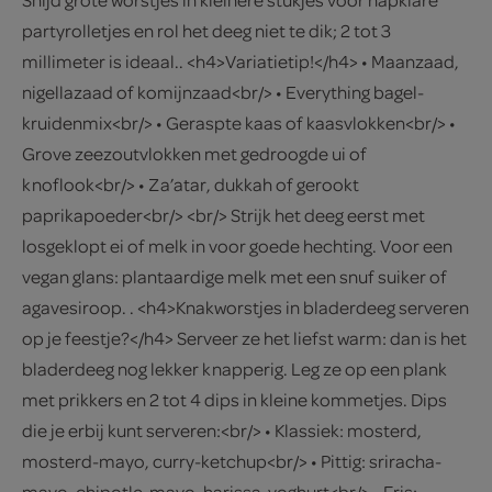
partyrolletjes en rol het deeg niet te dik; 2 tot 3
millimeter is ideaal.. <h4>Variatietip!</h4> • Maanzaad,
nigellazaad of komijnzaad<br/> • Everything bagel-
kruidenmix<br/> • Geraspte kaas of kaasvlokken<br/> •
Grove zeezoutvlokken met gedroogde ui of
knoflook<br/> • Za’atar, dukkah of gerookt
paprikapoeder<br/> <br/> Strijk het deeg eerst met
losgeklopt ei of melk in voor goede hechting. Voor een
vegan glans: plantaardige melk met een snuf suiker of
agavesiroop. . <h4>Knakworstjes in bladerdeeg serveren
op je feestje?</h4> Serveer ze het liefst warm: dan is het
bladerdeeg nog lekker knapperig. Leg ze op een plank
met prikkers en 2 tot 4 dips in kleine kommetjes. Dips
die je erbij kunt serveren:<br/> • Klassiek: mosterd,
mosterd-mayo, curry-ketchup<br/> • Pittig: sriracha-
mayo, chipotle-mayo, harissa-yoghurt<br/> • Fris: