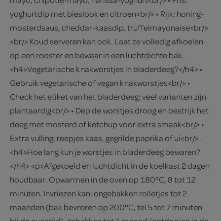
yoghurtdip met bieslook en citroen<br/> • Rijk: honing-
mosterdsaus, cheddar-kaasdip, truffelmayonaise<br/>
<br/> Koud serveren kan ook. Laat ze volledig afkoelen
op een rooster en bewaar in een luchtdichte bak. .
<h4>Vegetarische knakworstjes in bladerdeeg?</h4> •
Gebruik vegetarische of vegan knakworstjes<br/> •
Check het etiket van het bladerdeeg; veel varianten zijn
plantaardig<br/> • Dep de worstjes droog en bestrijk het
deeg met mosterd of ketchup voor extra smaak<br/> •
Extra vulling: reepjes kaas, gegrilde paprika of ui<br/> .
<h4>Hoe lang kun je worstjes in bladerdeeg bewaren?
</h4> <p>Afgekoeld en luchtdicht in de koelkast 2 dagen
houdbaar. Opwarmen in de oven op 180°C, 8 tot 12
minuten. Invriezen kan: ongebakken rolletjes tot 2
maanden (bak bevroren op 200°C, tel 5 tot 7 minuten
bij de oventijd), gebakken tot 1 maand (ontdooien in de