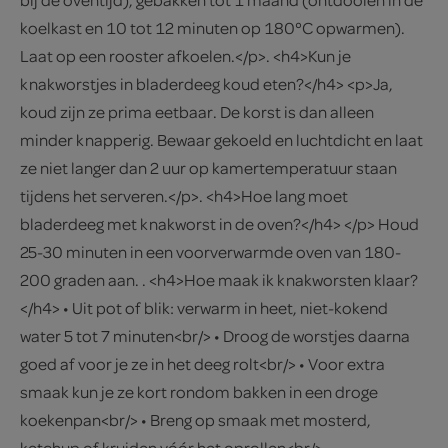
koelkast en 10 tot 12 minuten op 180°C opwarmen).
Laat op een rooster afkoelen.</p>. <h4>Kun je
knakworstjes in bladerdeeg koud eten?</h4> <p>Ja,
koud zijn ze prima eetbaar. De korst is dan alleen
minder knapperig. Bewaar gekoeld en luchtdicht en laat
ze niet langer dan 2 uur op kamertemperatuur staan
tijdens het serveren.</p>. <h4>Hoe lang moet
bladerdeeg met knakworst in de oven?</h4> </p> Houd
25-30 minuten in een voorverwarmde oven van 180-
200 graden aan. . <h4>Hoe maak ik knakworsten klaar?
</h4> • Uit pot of blik: verwarm in heet, niet-kokend
water 5 tot 7 minuten<br/> • Droog de worstjes daarna
goed af voor je ze in het deeg rolt<br/> • Voor extra
smaak kun je ze kort rondom bakken in een droge
koekenpan<br/> • Breng op smaak met mosterd,
ketchup of kruiden vóór het oprollen<br/>