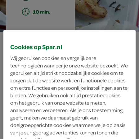
10 min.
knoflookkip met
Cookies op Spar.nl
preistamppotje
Wij gebruiken cookies en vergelijkbare
technologieën wanneer je onze website bezoekt. We
gebruiken altijd strikt noodzakelijke cookies om te
zorgen dat de website werkt en functionele cookies
ingrediënten
om extra functies en persoonlijke instellingen aan te
bieden. We gebruiken ook altijd prestatiecookies
om het gebruik van onze website te meten,
analyseren en verbeteren. Als je ons toestemming
50 gram Parmezaanse kaas
geeft, maken we daarnaast gebruik van
doelgroepgerichte cookies waarmee we je op basis
1 eetlepel boter
van je surfgedrag advertenties kunnen tonen die