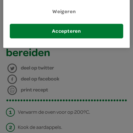
Weigeren
benodigdheden
Accepteren
bakplaat met bakpapier
bereiden
deel op twitter
deel op facebook
print recept
1
Verwarm de oven voor op 200ºC.
2
Kook de aardappels.