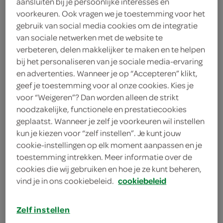
aansluiten bij je persoonlijke interesses en
50 milliliter melk
voorkeuren. Ook vragen we je toestemming voor het
gebruik van social media cookies om de integratie
400 gram preien
van sociale netwerken met de website te
verbeteren, delen makkelijker te maken en te helpen
1 eetlepel citroensap
bij het personaliseren van je sociale media-ervaring
en advertenties. Wanneer je op “Accepteren” klikt,
1 theelepel citroenrasp
geef je toestemming voor al onze cookies. Kies je
4 teentjes knoflook
voor “Weigeren”? Dan worden alleen de strikt
noodzakelijke, functionele en prestatiecookies
1 takje rozemarijn
geplaatst. Wanneer je zelf je voorkeuren wil instellen
kun je kiezen voor “zelf instellen”. Je kunt jouw
2 laurierblaadjes
cookie-instellingen op elk moment aanpassen en je
toestemming intrekken. Meer informatie over de
2 eetlepels olijfolie
cookies die wij gebruiken en hoe je ze kunt beheren,
vind je in ons cookiebeleid.
cookiebeleid
4 kipfilets
600 gram aardappels
Zelf instellen
kies je winkel