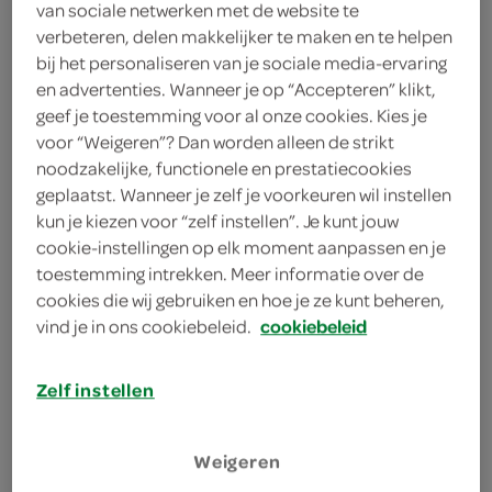
van sociale netwerken met de website te
1 handje walnoot
verbeteren, delen makkelijker te maken en te helpen
bij het personaliseren van je sociale media-ervaring
3 eetlepels gedroogde cranberry's
en advertenties. Wanneer je op “Accepteren” klikt,
geef je toestemming voor al onze cookies. Kies je
1 theelepel mosterd
voor “Weigeren”? Dan worden alleen de strikt
3 eetlepels mayonaise
noodzakelijke, functionele en prestatiecookies
geplaatst. Wanneer je zelf je voorkeuren wil instellen
2 eetlepels Griekse yoghurt
kun je kiezen voor “zelf instellen”. Je kunt jouw
cookie-instellingen op elk moment aanpassen en je
1 appel
toestemming intrekken. Meer informatie over de
cookies die wij gebruiken en hoe je ze kunt beheren,
1 kleine knolselderij
vind je in ons cookiebeleid.
cookiebeleid
kies je winkel
Zelf instellen
benodigdheden
Weigeren