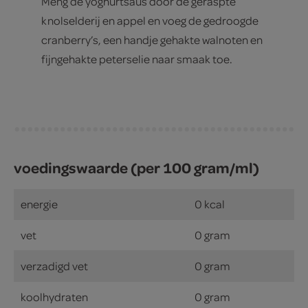
Meng de yoghurtsaus door de geraspte
knolselderij en appel en voeg de gedroogde
cranberry’s, een handje gehakte walnoten en
fijngehakte peterselie naar smaak toe.
voedingswaarde (per 100 gram/ml)
energie
0 kcal
vet
0 gram
verzadigd vet
0 gram
koolhydraten
0 gram