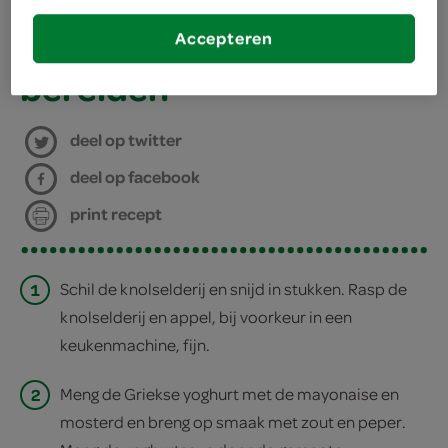
keukenmachine
Accepteren
bereiden
deel op twitter
deel op facebook
print recept
1
Schil de knolselderij en snijd in stukken. Rasp de
knolselderij en appel, bij voorkeur in een
keukenmachine, fijn.
2
Meng de Griekse yoghurt met de mayonaise en
mosterd en breng op smaak met zout en peper.