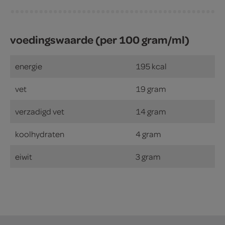
voedingswaarde (per 100 gram/ml)
energie
195 kcal
vet
19 gram
verzadigd vet
14 gram
koolhydraten
4 gram
eiwit
3 gram