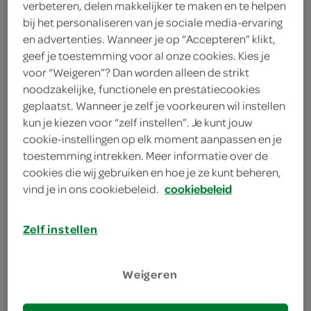
400 milliliter santen
verbeteren, delen makkelijker te maken en te helpen
bij het personaliseren van je sociale media-ervaring
400 milliliter kokosmelk
en advertenties. Wanneer je op “Accepteren” klikt,
geef je toestemming voor al onze cookies. Kies je
voor “Weigeren”? Dan worden alleen de strikt
kies je winkel
noodzakelijke, functionele en prestatiecookies
geplaatst. Wanneer je zelf je voorkeuren wil instellen
kun je kiezen voor “zelf instellen”. Je kunt jouw
benodigdheden
cookie-instellingen op elk moment aanpassen en je
toestemming intrekken. Meer informatie over de
cookies die wij gebruiken en hoe je ze kunt beheren,
4 rietjes
vind je in ons cookiebeleid.
cookiebeleid
bereiden
Zelf instellen
deel op twitter
deel op facebook
Weigeren
print recept