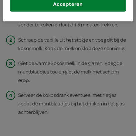
Accepteren
1
Verwarm de kokosmelk met het vanillestokje
zonder te koken en laat dit 5 minuten trekken.
2
Schraap de vanille uit het stokje en voeg dit bij de
kokosmelk. Kook de melk en klop deze schuimig.
3
Giet de warme kokosmelk in de glazen. Voeg de
muntblaadjes toe en giet de melk met schuim
erop.
4
Serveer de kokosdrank eventueel met rietjes
zodat de muntblaadjes bij het drinken in het glas
achterblijven.