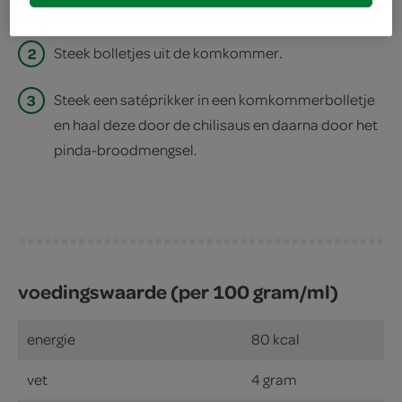
1
Meng het brood met de pinda's.
2
Steek bolletjes uit de komkommer.
3
Steek een satéprikker in een komkommerbolletje
en haal deze door de chilisaus en daarna door het
pinda-broodmengsel.
voedingswaarde (per 100 gram/ml)
energie
80 kcal
vet
4 gram