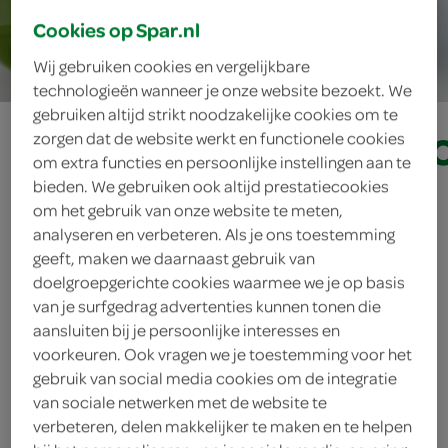
Cookies op Spar.nl
10 min.
Wij gebruiken cookies en vergelijkbare
technologieën wanneer je onze website bezoekt. We
gebruiken altijd strikt noodzakelijke cookies om te
komkommerbonb
zorgen dat de website werkt en functionele cookies
om extra functies en persoonlijke instellingen aan te
bieden. We gebruiken ook altijd prestatiecookies
om het gebruik van onze website te meten,
ingrediënten
analyseren en verbeteren. Als je ons toestemming
geeft, maken we daarnaast gebruik van
doelgroepgerichte cookies waarmee we je op basis
van je surfgedrag advertenties kunnen tonen die
2 eetlepels chilisaus
aansluiten bij je persoonlijke interesses en
voorkeuren. Ook vragen we je toestemming voor het
komkommer
gebruik van social media cookies om de integratie
van sociale netwerken met de website te
3 eetlepels gezouten pinda’s
verbeteren, delen makkelijker te maken en te helpen