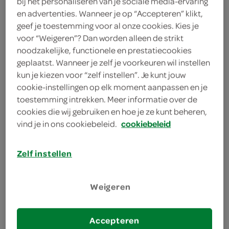
bij het personaliseren van je sociale media-ervaring
1 snee wit brood
en advertenties. Wanneer je op “Accepteren” klikt,
geef je toestemming voor al onze cookies. Kies je
kies je winkel
voor “Weigeren”? Dan worden alleen de strikt
noodzakelijke, functionele en prestatiecookies
geplaatst. Wanneer je zelf je voorkeuren wil instellen
benodigdheden
kun je kiezen voor “zelf instellen”. Je kunt jouw
cookie-instellingen op elk moment aanpassen en je
toestemming intrekken. Meer informatie over de
meloenbolletjessteker
cookies die wij gebruiken en hoe je ze kunt beheren,
bereiden
vind je in ons cookiebeleid.
cookiebeleid
Zelf instellen
deel op twitter
deel op facebook
Weigeren
print recept
Accepteren