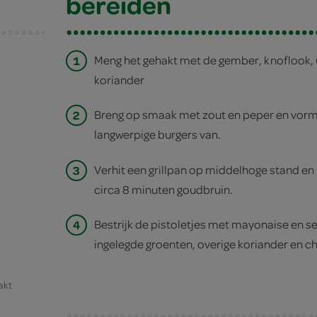
bereiden
1
Meng het gehakt met de gember, knoflook, u
koriander
2
Breng op smaak met zout en peper en vorm
langwerpige burgers van.
3
Verhit een grillpan op middelhoge stand en 
circa 8 minuten goudbruin.
4
Bestrijk de pistoletjes met mayonaise en s
ingelegde groenten, overige koriander en ch
akt