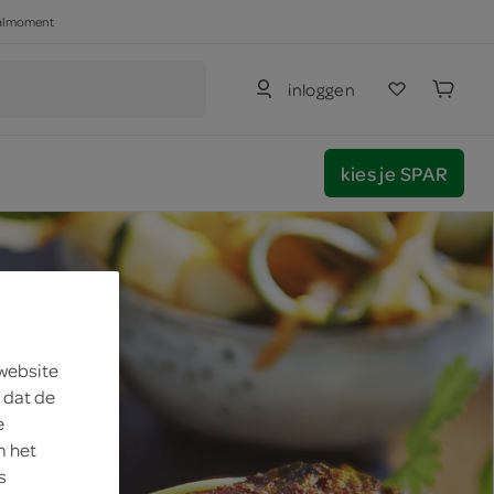
haalmoment
inloggen
kies je SPAR
 website
 dat de
e
m het
s