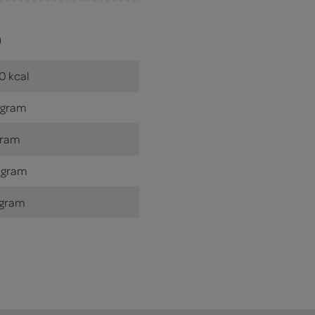
)
0 kcal
 gram
gram
 gram
 gram