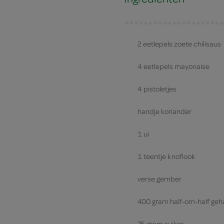
2 eetlepels zoete chilisaus
4 eetlepels mayonaise
4 pistoletjes
handje koriander
1 ui
1 teentje knoflook
verse gember
400 gram half-om-half geh
25 gram suiker