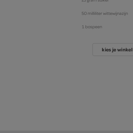
50 milliliter wittewijnazijn
1 bospeen
1 komkommer
kies je winkel