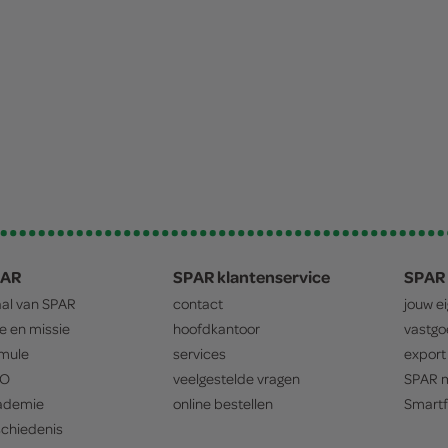
PAR
SPAR klantenservice
SPAR 
aal van
SPAR
contact
jouw e
ie en missie
hoofdkantoor
vastg
mule
services
export
O
veelgestelde vragen
SPAR
m
ademie
online bestellen
Smartf
chiedenis