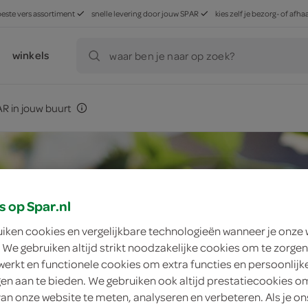
beste vers assortiment
snelle levering door jouw SPAR
kies zelf je bezorg- of af
winkels
waar ben je naar op zoek?
R in jouw buurt
s op Spar.nl
uiken cookies en vergelijkbare technologieën wanneer je onze
 We gebruiken altijd strikt noodzakelijke cookies om te zorgen
werkt en functionele cookies om extra functies en persoonlijk
ngen aan te bieden. We gebruiken ook altijd prestatiecookies o
van onze website te meten, analyseren en verbeteren. Als je on