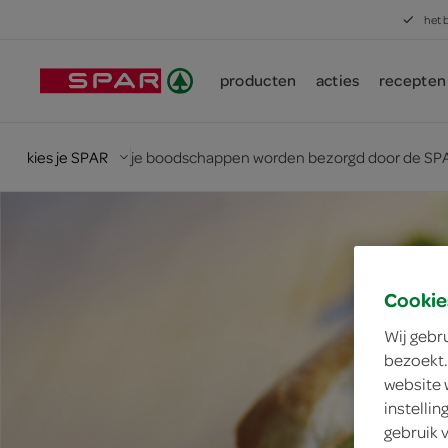
het 
producten
acties
recepten
kies je SPAR
je boodschappen worden bezorgd door de SPA
Cookie
Wij gebr
bezoekt.
website 
instelli
gebruik 