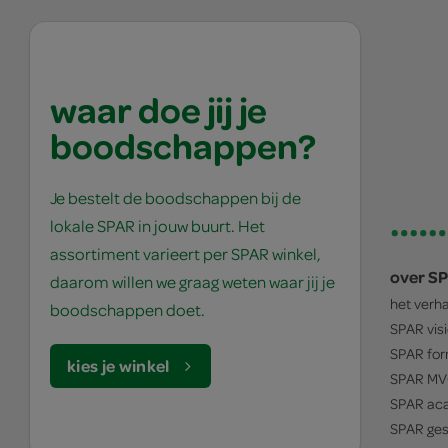
waar doe jij je
boodschappen?
Je bestelt de boodschappen bij de
lokale SPAR in jouw buurt. Het
assortiment varieert per SPAR winkel,
over S
daarom willen we graag weten waar jij je
het verh
boodschappen doet.
SPAR
vis
SPAR
for
kies je winkel
SPAR
MV
SPAR
ac
SPAR
ges