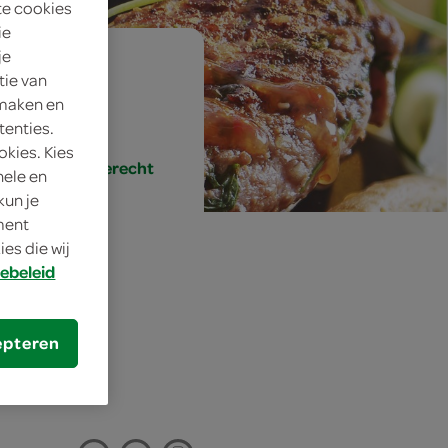
te cookies
ie
je
tie van
 maken en
tenties.
okies. Kies
gerecht, hoofdgerecht
nele en
kun je
oment
es die wij
ebeleid
egde
epteren