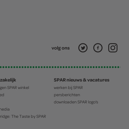
volg ons
zakelijk
SPAR nieuws & vacatures
igen
SPAR
winkel
werken bij
SPAR
oed
persberichten
downloaden
SPAR
logo's
edia
ridge: The Taste by
SPAR