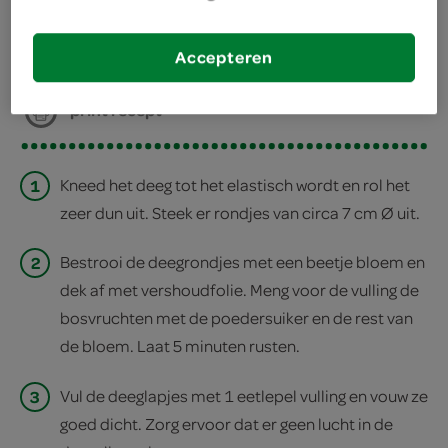
deel op twitter
Accepteren
deel op facebook
print recept
1
Kneed het deeg tot het elastisch wordt en rol het
zeer dun uit. Steek er rondjes van circa 7 cm Ø uit.
2
Bestrooi de deegrondjes met een beetje bloem en
dek af met vershoudfolie. Meng voor de vulling de
bosvruchten met de poedersuiker en de rest van
de bloem. Laat 5 minuten rusten.
3
Vul de deeglapjes met 1 eetlepel vulling en vouw ze
goed dicht. Zorg ervoor dat er geen lucht in de