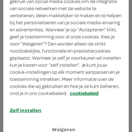
gebruik van social media cookies om de integratie
3 eetlepels zonnebloemolie
van sociale netwerken met de website te
verbeteren, delen makkelijker te maken en te helpen
100 gram poedersuiker
bij het personaliseren van je sociale media-ervaring
en advertenties. Wanneer je op “Accepteren” klikt,
400 gram gemengde bosvruchten
geef je toestemming voor al onze cookies. Kies je
145 gram bloem
voor “Weigeren”? Dan worden alleen de strikt
noodzakelijke, functionele en prestatiecookies
geplaatst. Wanneer je zelf je voorkeuren wil instellen
kies je winkel
kun je kiezen voor “zelf instellen”. Je kunt jouw
cookie-instellingen op elk moment aanpassen en je
toestemming intrekken. Meer informatie over de
benodigdheden
cookies die wij gebruiken en hoe je ze kunt beheren,
vind je in ons cookiebeleid.
cookiebeleid
uitsteekvormpje
Zelf instellen
vershoudfolie
bereiden
Weigeren