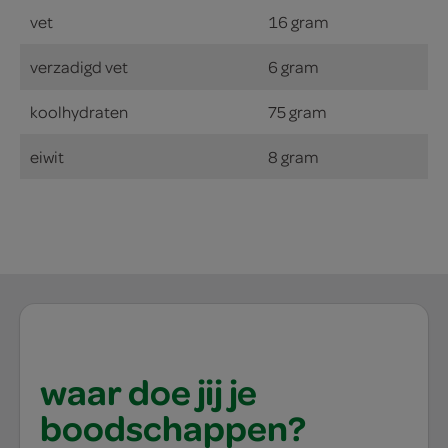
vet
16 gram
verzadigd vet
6 gram
koolhydraten
75 gram
eiwit
8 gram
waar doe jij je
boodschappen?