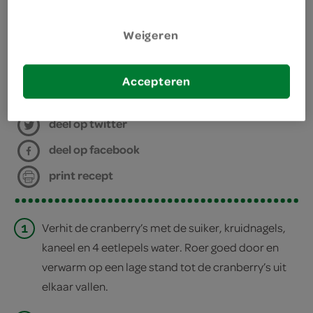
muffinvorm
Weigeren
bakplaat met bakpapier
bereiden
Accepteren
deel op twitter
deel op facebook
print recept
1
Verhit de cranberry’s met de suiker, kruidnagels,
kaneel en 4 eetlepels water. Roer goed door en
verwarm op een lage stand tot de cranberry’s uit
elkaar vallen.