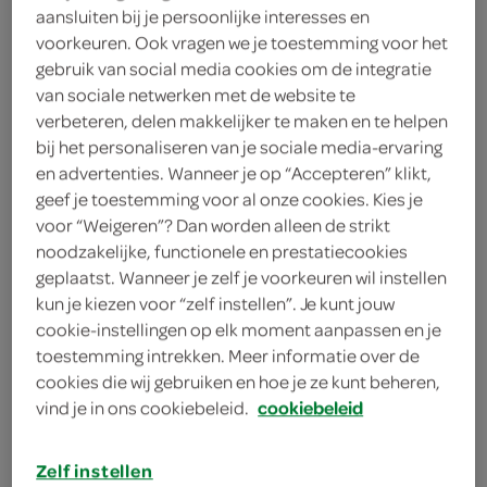
aansluiten bij je persoonlijke interesses en
20 plakken rauwe hammen
voorkeuren. Ook vragen we je toestemming voor het
20 plakken serranoham
gebruik van social media cookies om de integratie
van sociale netwerken met de website te
olie
verbeteren, delen makkelijker te maken en te helpen
bij het personaliseren van je sociale media-ervaring
kaneelstokje
en advertenties. Wanneer je op “Accepteren” klikt,
geef je toestemming voor al onze cookies. Kies je
2 kruidnagels
voor “Weigeren”? Dan worden alleen de strikt
noodzakelijke, functionele en prestatiecookies
200 gram rietsuiker
geplaatst. Wanneer je zelf je voorkeuren wil instellen
kun je kiezen voor “zelf instellen”. Je kunt jouw
400 gram cranberry's
cookie-instellingen op elk moment aanpassen en je
toestemming intrekken. Meer informatie over de
cookies die wij gebruiken en hoe je ze kunt beheren,
kies je winkel
vind je in ons cookiebeleid.
cookiebeleid
benodigdheden
Zelf instellen