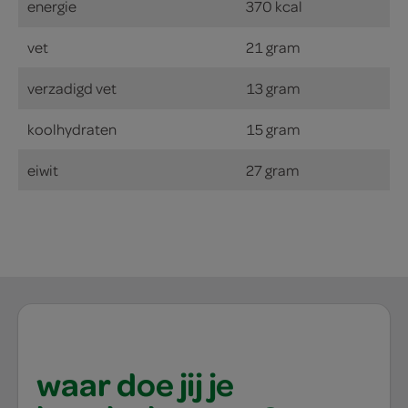
energie
370 kcal
vet
21 gram
verzadigd vet
13 gram
koolhydraten
15 gram
eiwit
27 gram
waar doe jij je