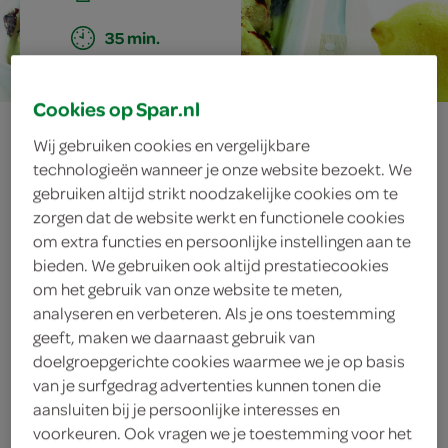
35 min.
Cookies op Spar.nl
krokante witvis
Wij gebruiken cookies en vergelijkbare
technologieën wanneer je onze website bezoekt. We
uit de oven
gebruiken altijd strikt noodzakelijke cookies om te
zorgen dat de website werkt en functionele cookies
om extra functies en persoonlijke instellingen aan te
bieden. We gebruiken ook altijd prestatiecookies
ingrediënten
om het gebruik van onze website te meten,
analyseren en verbeteren. Als je ons toestemming
geeft, maken we daarnaast gebruik van
doelgroepgerichte cookies waarmee we je op basis
theelepel paprika
van je surfgedrag advertenties kunnen tonen die
aansluiten bij je persoonlijke interesses en
4 vastkokende aardappels
voorkeuren. Ook vragen we je toestemming voor het