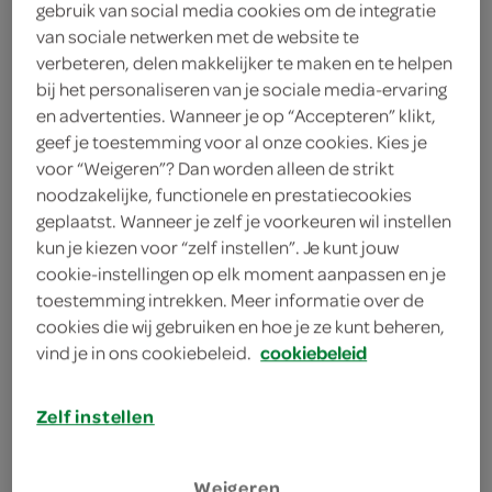
gebruik van social media cookies om de integratie
2 eetlepels verse bladselderij
van sociale netwerken met de website te
verbeteren, delen makkelijker te maken en te helpen
100 gram boter
bij het personaliseren van je sociale media-ervaring
2 citroenen
en advertenties. Wanneer je op “Accepteren” klikt,
geef je toestemming voor al onze cookies. Kies je
600 gram diepvrieskoolvisfilets
voor “Weigeren”? Dan worden alleen de strikt
noodzakelijke, functionele en prestatiecookies
geplaatst. Wanneer je zelf je voorkeuren wil instellen
kies je winkel
kun je kiezen voor “zelf instellen”. Je kunt jouw
cookie-instellingen op elk moment aanpassen en je
toestemming intrekken. Meer informatie over de
bereiden
cookies die wij gebruiken en hoe je ze kunt beheren,
vind je in ons cookiebeleid.
cookiebeleid
deel op twitter
Zelf instellen
deel op facebook
print recept
Weigeren