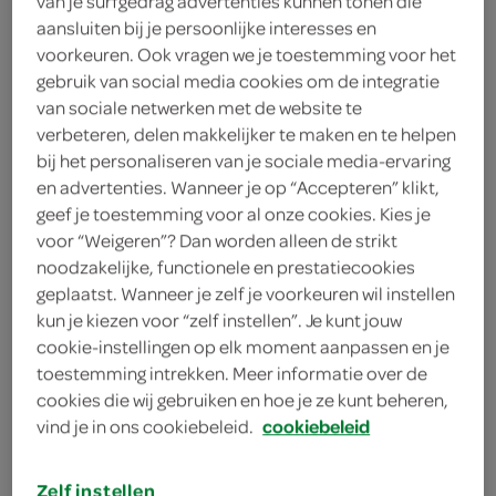
van je surfgedrag advertenties kunnen tonen die
nootmuskaat
aansluiten bij je persoonlijke interesses en
voorkeuren. Ook vragen we je toestemming voor het
30 gram bloem
gebruik van social media cookies om de integratie
van sociale netwerken met de website te
30 gram boter
verbeteren, delen makkelijker te maken en te helpen
300 gram runderpoelet
bij het personaliseren van je sociale media-ervaring
en advertenties. Wanneer je op “Accepteren” klikt,
1 theelepel gedroogde tijm
geef je toestemming voor al onze cookies. Kies je
voor “Weigeren”? Dan worden alleen de strikt
1 laurierblaadje
noodzakelijke, functionele en prestatiecookies
geplaatst. Wanneer je zelf je voorkeuren wil instellen
1 ui
kun je kiezen voor “zelf instellen”. Je kunt jouw
cookie-instellingen op elk moment aanpassen en je
1 kleine winterwortel
toestemming intrekken. Meer informatie over de
cookies die wij gebruiken en hoe je ze kunt beheren,
400 milliliter vleesbouillon
vind je in ons cookiebeleid.
cookiebeleid
kies je winkel
400 milliliter vleesbouillon van
tablet
Zelf instellen