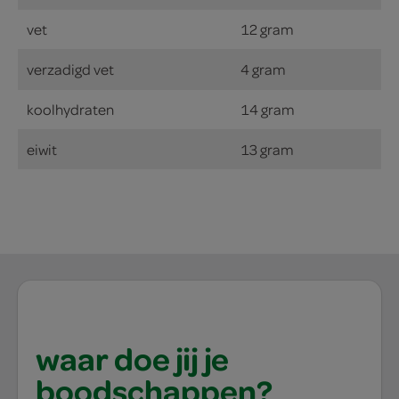
vet
12 gram
verzadigd vet
4 gram
koolhydraten
14 gram
eiwit
13 gram
waar doe jij je
boodschappen?