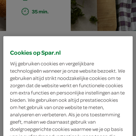
35 min.
kroketten maken
Cookies op Spar.nl
Wij gebruiken cookies en vergelijkbare
ingrediënten
technologieën wanneer je onze website bezoekt. We
gebruiken altijd strikt noodzakelijke cookies om te
zorgen dat de website werkt en functionele cookies
om extra functies en persoonlijke instellingen aan te
frituurolie
bieden. We gebruiken ook altijd prestatiecookies
om het gebruik van onze website te meten,
125 gram paneermeel
analyseren en verbeteren. Als je ons toestemming
geeft, maken we daarnaast gebruik van
2 eieren
doelgroepgerichte cookies waarmee we je op basis