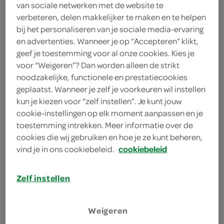
van sociale netwerken met de website te
1 theelepel verse tijm
verbeteren, delen makkelijker te maken en te helpen
bij het personaliseren van je sociale media-ervaring
2 eetlepels milde olijfolie
en advertenties. Wanneer je op “Accepteren” klikt,
geef je toestemming voor al onze cookies. Kies je
1 theelepel gembersiroop
voor “Weigeren”? Dan worden alleen de strikt
1 eetlepel witte balsamicoazijn
noodzakelijke, functionele en prestatiecookies
geplaatst. Wanneer je zelf je voorkeuren wil instellen
4 eetlepels ricotta
kun je kiezen voor “zelf instellen”. Je kunt jouw
cookie-instellingen op elk moment aanpassen en je
1 eetlepel olijfolie extra vergine
toestemming intrekken. Meer informatie over de
cookies die wij gebruiken en hoe je ze kunt beheren,
1 handje waterkers
vind je in ons cookiebeleid.
cookiebeleid
1 handje rucola
Zelf instellen
1 kropsla
Weigeren
100 gram ontbijtspekblokjes