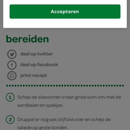
1 theelepel olie
Accepteren
kies je winkel
250 gram aardbeien
bereiden
deel op twitter
deel op facebook
print recept
1
Schep de slasoorten in een grote kom om met de
aardbeien en spekjes.
2
Druppel er nog wat olijfolie over en schep de
salade op grote borden.