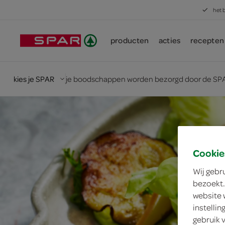
het 
producten
acties
recepten
kies je SPAR
je boodschappen worden bezorgd door de SPA
Cookie
Wij gebr
bezoekt.
website 
instelli
gebruik 