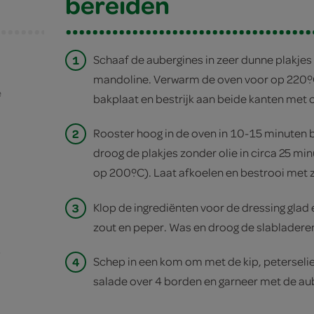
bereiden
1
Schaaf de aubergines in zeer dunne plakje
mandoline. Verwarm de oven voor op 220ºC
e
bakplaat en bestrijk aan beide kanten met o
2
Rooster hoog in de oven in 10-15 minuten b
droog de plakjes zonder olie in circa 25 min
op 200ºC). Laat afkoelen en bestrooi met 
3
Klop de ingrediënten voor de dressing gla
zout en peper. Was en droog de slabladeren
s
4
Schep in een kom om met de kip, peterselie
salade over 4 borden en garneer met de au