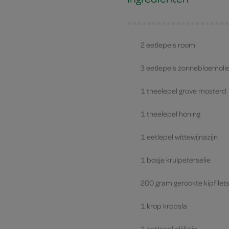
2 eetlepels room
3 eetlepels zonnebloemoli
1 theelepel grove mosterd
1 theelepel honing
1 eetlepel wittewijnazijn
1 bosje krulpeterselie
200 gram gerookte kipfilet
1 krop kropsla
1 eetlepel olijfolie