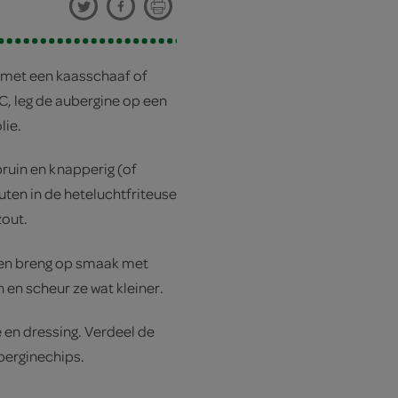
s met een kaasschaaf of
, leg de aubergine op een
lie.
ruin en knapperig (of
uten in de heteluchtfriteuse
zout.
d en breng op smaak met
 en scheur ze wat kleiner.
 en dressing. Verdeel de
berginechips.