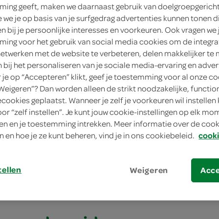
ing geeft, maken we daarnaast gebruik van doelgroepgerich
4 person
we je op basis van je surfgedrag advertenties kunnen tonen d
en bij je persoonlijke interesses en voorkeuren. Ook vragen we 
gemiddel
ing voor het gebruik van social media cookies om de integra
netwerken met de website te verbeteren, delen makkelijker te
20 min.
n bij het personaliseren van je sociale media-ervaring en adver
je op “Accepteren” klikt, geef je toestemming voor al onze co
lunch, voo
“Weigeren”? Dan worden alleen de strikt noodzakelijke, functio
ecookies geplaatst. Wanneer je zelf je voorkeuren wil instellen 
oor “zelf instellen”. Je kunt jouw cookie-instellingen op elk m
 met gerookte kip en auberginechips
n en je toestemming intrekken. Meer informatie over de cooki
n en hoe je ze kunt beheren, vind je in ons cookiebeleid.
cooki
met gerookte kip en
nechips
tellen
Weigeren
Acc