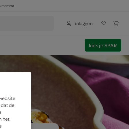
haalmoment
inloggen
kies je SPAR
 website
 dat de
e
m het
s