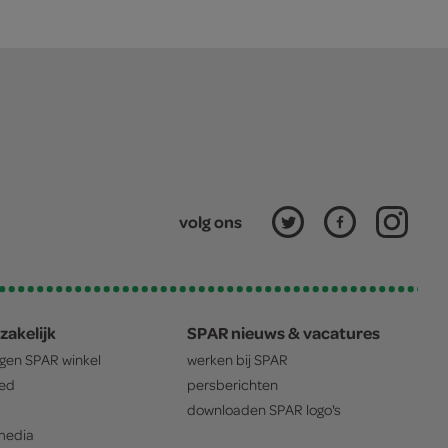
volg ons
zakelijk
SPAR nieuws & vacatures
igen
SPAR
winkel
werken bij
SPAR
oed
persberichten
downloaden
SPAR
logo's
edia