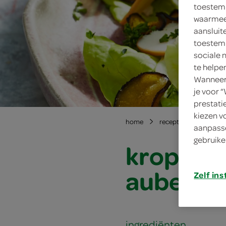
toestemm
waarmee 
aansluit
toestemm
sociale 
te helpe
Wanneer 
je voor 
prestati
kiezen v
home
recepten
kropsla
aanpasse
gebruike
kropsla 
aubergi
Zelf ins
ingrediënten