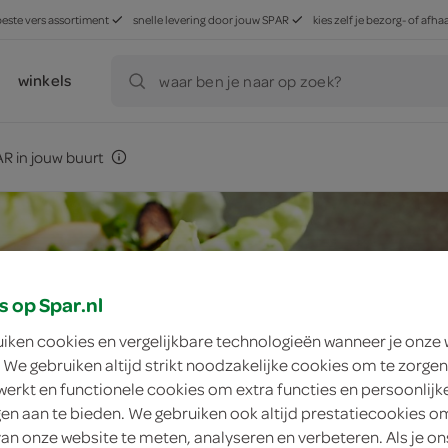
beste vers assortiment
snelle levering door jouw SPAR
kies zelf je bezorg- of af
winkels
waar ben je naar op zoek?
R in jouw buurt
s op Spar.nl
uiken cookies en vergelijkbare technologieën wanneer je onze
 We gebruiken altijd strikt noodzakelijke cookies om te zorgen
werkt en functionele cookies om extra functies en persoonlijk
ngen aan te bieden. We gebruiken ook altijd prestatiecookies o
van onze website te meten, analyseren en verbeteren. Als je on