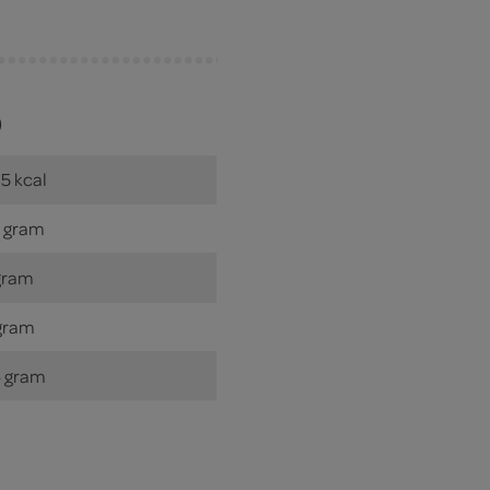
)
5 kcal
 gram
gram
gram
 gram