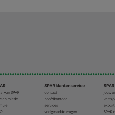
PAR
SPAR klantenservice
SPAR 
aal van
SPAR
contact
jouw e
ie en missie
hoofdkantoor
vastg
mule
services
export
O
veelgestelde vragen
SPAR
m