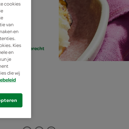
te cookies
en
ie
je
d
tie van
 maken en
tenties.
okies. Kies
rgerecht, bijgerecht
nele en
kun je
oment
es die wij
ebeleid
epteren