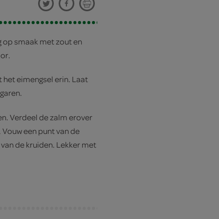
ng op smaak met zout en
or.
t het eimengsel erin. Laat
 garen.
en. Verdeel de zalm erover
d. Vouw een punt van de
 van de kruiden. Lekker met