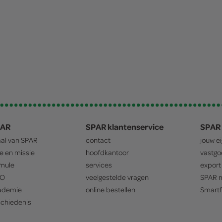
PAR
SPAR klantenservice
SPAR 
aal van
SPAR
contact
jouw e
ie en missie
hoofdkantoor
vastg
mule
services
export
O
veelgestelde vragen
SPAR
m
ademie
online bestellen
Smartf
chiedenis