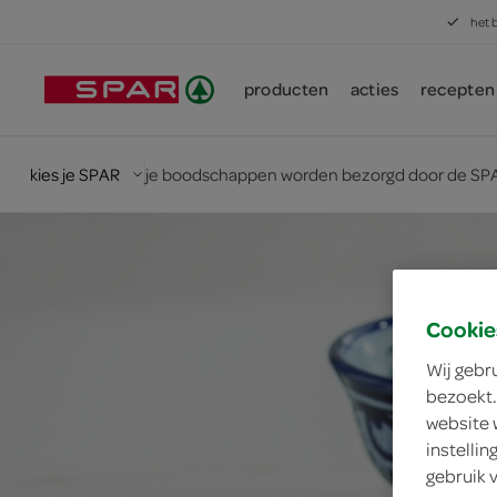
het 
producten
acties
recepten
kies je SPAR
je boodschappen worden bezorgd door de SPA
Cookie
Wij gebr
bezoekt.
website 
instelli
gebruik 