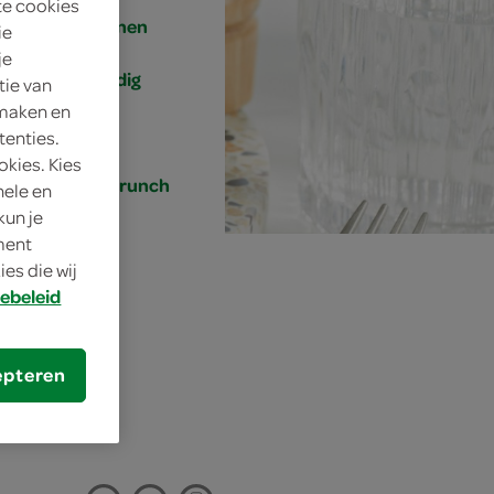
te cookies
4 personen
ie
je
eenvoudig
tie van
 maken en
15 min.
tenties.
okies. Kies
lunch, brunch
nele en
kun je
oment
es die wij
ebeleid
n
epteren