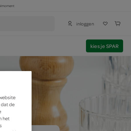
haalmoment
inloggen
kies je SPAR
 website
 dat de
e
m het
s