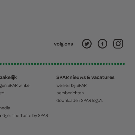
volg ons
zakelijk
SPAR nieuws & vacatures
igen
SPAR
winkel
werken bij
SPAR
oed
persberichten
downloaden
SPAR
logo's
edia
ridge: The Taste by
SPAR