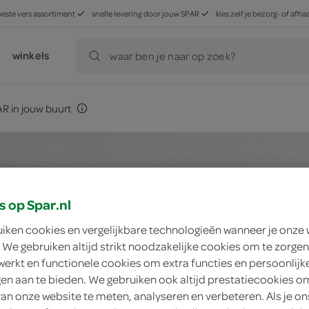
beste vers assortiment
snelle levering door jouw SPAR
kies zelf je bezorg- of af
winkels
waar ben je naar op zoek?
R in jouw buurt
s op Spar.nl
uiken cookies en vergelijkbare technologieën wanneer je onze
 We gebruiken altijd strikt noodzakelijke cookies om te zorgen
werkt en functionele cookies om extra functies en persoonlijk
ngen aan te bieden. We gebruiken ook altijd prestatiecookies o
van onze website te meten, analyseren en verbeteren. Als je on