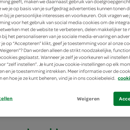
ing geeft, maken we daarnaast gebruik van doelgroepgerich
we je op basis van je surfgedrag advertenties kunnen tonen d
en bij je persoonlijke interesses en voorkeuren. Ook vragen we 
ing voor het gebruik van social media cookies om de integra
netwerken met de website te verbeteren, delen makkelijker te
n bij het personaliseren van je sociale media-ervaring en adver
je op “Accepteren” klikt, geef je toestemming voor al onze co
“Weigeren”? Dan worden alleen de strikt noodzakelijke, functio
ecookies geplaatst. Wanneer je zelf je voorkeuren wil instellen 
oor “zelf instellen”. Je kunt jouw cookie-instellingen op elk m
elet met kruiden en gerookte zalm
n en je toestemming intrekken. Meer informatie over de cooki
n en hoe je ze kunt beheren, vind je in ons cookiebeleid.
cooki
elet met kruiden e
e zalm
tellen
Weigeren
Acc