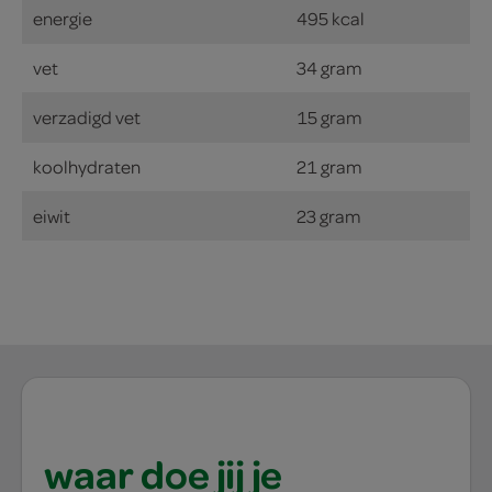
energie
495 kcal
vet
34 gram
verzadigd vet
15 gram
koolhydraten
21 gram
eiwit
23 gram
waar doe jij je