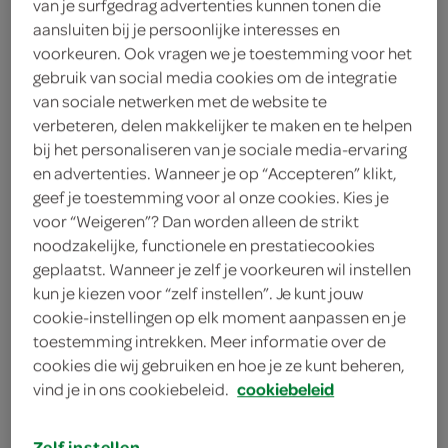
van je surfgedrag advertenties kunnen tonen die
250 gram zachte geitenkaas
aansluiten bij je persoonlijke interesses en
voorkeuren. Ook vragen we je toestemming voor het
salie
gebruik van social media cookies om de integratie
van sociale netwerken met de website te
eetlepel salie
verbeteren, delen makkelijker te maken en te helpen
bij het personaliseren van je sociale media-ervaring
2 blikken gepelde tomaten
en advertenties. Wanneer je op “Accepteren” klikt,
geef je toestemming voor al onze cookies. Kies je
1 blikje tomatenpuree
voor “Weigeren”? Dan worden alleen de strikt
2 teentjes knoflook
noodzakelijke, functionele en prestatiecookies
geplaatst. Wanneer je zelf je voorkeuren wil instellen
1 ui
kun je kiezen voor “zelf instellen”. Je kunt jouw
cookie-instellingen op elk moment aanpassen en je
olijfolie
toestemming intrekken. Meer informatie over de
cookies die wij gebruiken en hoe je ze kunt beheren,
3 aubergines
vind je in ons cookiebeleid.
cookiebeleid
kies je winkel
Zelf instellen