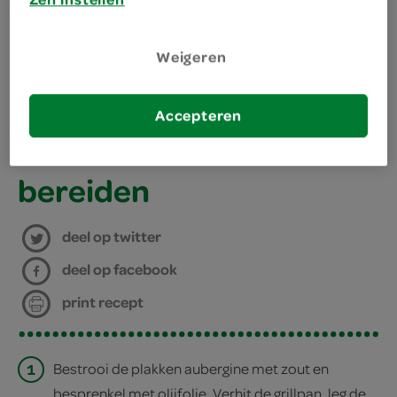
benodigdheden
Weigeren
grillpan
Accepteren
ovenschaal
bereiden
deel op twitter
deel op facebook
print recept
1
Bestrooi de plakken aubergine met zout en
besprenkel met olijfolie. Verhit de grillpan, leg de