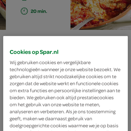
20 min.
lasagne van
aubergine met
Cookies op Spar.nl
Wij gebruiken cookies en vergelijkbare
geitenkaas
technologieën wanneer je onze website bezoekt. We
gebruiken altijd strikt noodzakelijke cookies om te
zorgen dat de website werkt en functionele cookies
om extra functies en persoonlijke instellingen aan te
ingrediënten
bieden. We gebruiken ook altijd prestatiecookies
om het gebruik van onze website te meten,
analyseren en verbeteren. Als je ons toestemming
geeft, maken we daarnaast gebruik van
75 gram Parmezaanse kaas
doelgroepgerichte cookies waarmee we je op basis