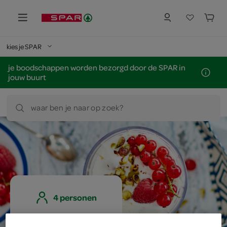
kies je SPAR
je boodschappen worden bezorgd door de SPAR in
jouw buurt
waar ben je naar op zoek?
4 personen
eenvoudig