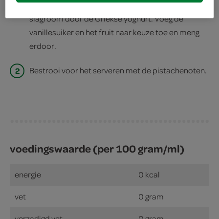
1
Klop de slagroom luchtig. Roer de geklopte
slagroom door de Griekse yoghurt. Voeg de
vanillesuiker en het fruit naar keuze toe en meng
erdoor.
2
Bestrooi voor het serveren met de pistachenoten.
voedingswaarde (per 100 gram/ml)
energie
0 kcal
vet
0 gram
verzadigd vet
0 gram