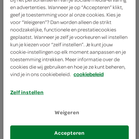
1 zakje vanillesuiker
en advertenties. Wanneer je op “Accepteren” klikt,
geef je toestemming voor al onze cookies. Kies je
500 gram Griekse yoghurt
voor “Weigeren”? Dan worden alleen de strikt
noodzakelijke, functionele en prestatiecookies
125 milliliter slagroom
geplaatst. Wanneer je zelf je voorkeuren wil instellen
kun je kiezen voor “zelf instellen”. Je kunt jouw
cookie-instellingen op elk moment aanpassen en je
kies je winkel
toestemming intrekken. Meer informatie over de
cookies die wij gebruiken en hoe je ze kunt beheren,
vind je in ons cookiebeleid.
cookiebeleid
bereiden
Zelf instellen
deel op twitter
deel op facebook
Weigeren
print recept
Accepteren