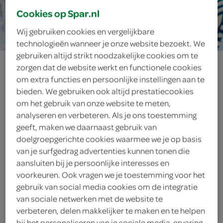
Cookies op Spar.nl
10 min.
Wij gebruiken cookies en vergelijkbare
technologieën wanneer je onze website bezoekt. We
gebruiken altijd strikt noodzakelijke cookies om te
luchtig grieks
zorgen dat de website werkt en functionele cookies
om extra functies en persoonlijke instellingen aan te
yoghurttoetje
bieden. We gebruiken ook altijd prestatiecookies
om het gebruik van onze website te meten,
analyseren en verbeteren. Als je ons toestemming
geeft, maken we daarnaast gebruik van
ingrediënten
doelgroepgerichte cookies waarmee we je op basis
van je surfgedrag advertenties kunnen tonen die
aansluiten bij je persoonlijke interesses en
voorkeuren. Ook vragen we je toestemming voor het
1 handje pistachenoten
gebruik van social media cookies om de integratie
van sociale netwerken met de website te
250 gram gemengd rood fruit
verbeteren, delen makkelijker te maken en te helpen
bij het personaliseren van je sociale media-ervaring