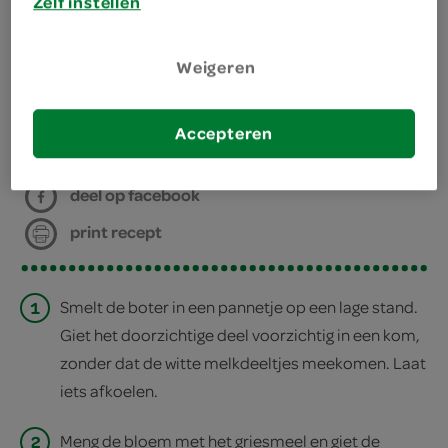
Zelf instellen
keukenmachine
staafmixer
Weigeren
bereiden
Accepteren
deel op twitter
deel op facebook
print recept
1
Smelt de boter in een pannetje op een lage stand.
Giet het doorzichtige deel voorzichtig in een kom,
zonder dat de witte melkdeeltjes meekomen. Laat
iets afkoelen.
2
Meng de bloem met het griesmeel en giet de