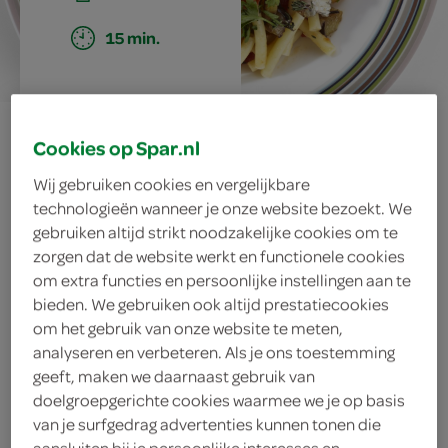
15 min.
macaroni met
Cookies op Spar.nl
sardientjes,
Wij gebruiken cookies en vergelijkbare
technologieën wanneer je onze website bezoekt. We
tomaat en
gebruiken altijd strikt noodzakelijke cookies om te
zorgen dat de website werkt en functionele cookies
aubergine
om extra functies en persoonlijke instellingen aan te
bieden. We gebruiken ook altijd prestatiecookies
om het gebruik van onze website te meten,
analyseren en verbeteren. Als je ons toestemming
ingrediënten
geeft, maken we daarnaast gebruik van
doelgroepgerichte cookies waarmee we je op basis
van je surfgedrag advertenties kunnen tonen die
aansluiten bij je persoonlijke interesses en