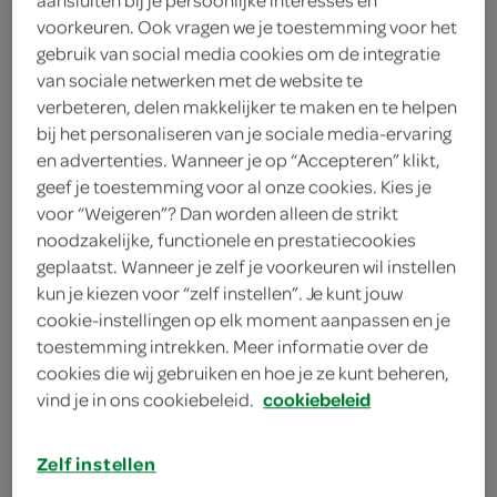
3 eetlepels platte peterselie
voorkeuren. Ook vragen we je toestemming voor het
gebruik van social media cookies om de integratie
eetlepel verse tijm
van sociale netwerken met de website te
verbeteren, delen makkelijker te maken en te helpen
2 blikjes tonijn in olie
bij het personaliseren van je sociale media-ervaring
en advertenties. Wanneer je op “Accepteren” klikt,
2 blikjes sardinesfilets
geef je toestemming voor al onze cookies. Kies je
voor “Weigeren”? Dan worden alleen de strikt
scheutje witte wijn
noodzakelijke, functionele en prestatiecookies
geplaatst. Wanneer je zelf je voorkeuren wil instellen
4 tomaten
kun je kiezen voor “zelf instellen”. Je kunt jouw
cookie-instellingen op elk moment aanpassen en je
2 teentjes knoflook
toestemming intrekken. Meer informatie over de
cookies die wij gebruiken en hoe je ze kunt beheren,
1 ui
vind je in ons cookiebeleid.
cookiebeleid
100 milliliter zonnebloemolie
Zelf instellen
100 milliliter olijfolie