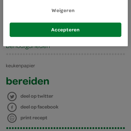
1 aubergine
Weigeren
300 gram grote macaroni
kies je winkel
Accepteren
benodigdheden
keukenpapier
bereiden
deel op twitter
deel op facebook
print recept