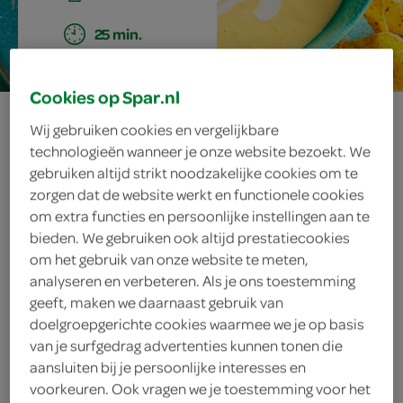
25 min.
Cookies op Spar.nl
maissoep met
Wij gebruiken cookies en vergelijkbare
technologieën wanneer je onze website bezoekt. We
chorizo
gebruiken altijd strikt noodzakelijke cookies om te
zorgen dat de website werkt en functionele cookies
om extra functies en persoonlijke instellingen aan te
bieden. We gebruiken ook altijd prestatiecookies
ingrediënten
om het gebruik van onze website te meten,
analyseren en verbeteren. Als je ons toestemming
geeft, maken we daarnaast gebruik van
doelgroepgerichte cookies waarmee we je op basis
1 handje tortillachips
van je surfgedrag advertenties kunnen tonen die
aansluiten bij je persoonlijke interesses en
theelepel chilipepervlokken
voorkeuren. Ook vragen we je toestemming voor het