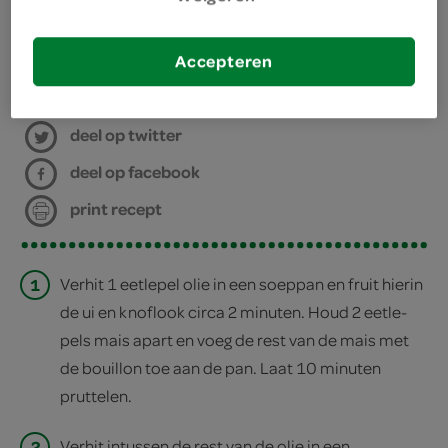
staafmixer
Accepteren
bereiden
deel op twitter
deel op facebook
print recept
1
Verhit 1 eetlepel olie in een soeppan en fruit hierin
de ui en knoflook circa 2 minuten. Houd 2 eetle­
pels mais apart en voeg de rest van de mais met
de bouillon toe aan de pan. Laat 10 minuten
pruttelen.
2
Verhit intussen de rest van de olie in een