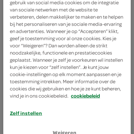
gebruik van social media cookies om de integratie
125 gram crème fraîche
van sociale netwerken met de website te
verbeteren, delen makkelijker te maken en te helpen
75 gram chorizo
bij het personaliseren van je sociale media-ervaring
600 milliliter kippenbouillon
en advertenties. Wanneer je op “Accepteren” klikt,
geef je toestemming voor al onze cookies. Kies je
600 gram mais
voor “Weigeren”? Dan worden alleen de strikt
noodzakelijke, functionele en prestatiecookies
1 teentje knoflook
geplaatst. Wanneer je zelf je voorkeuren wil instellen
kun je kiezen voor “zelf instellen”. Je kunt jouw
1 ui
cookie-instellingen op elk moment aanpassen en je
toestemming intrekken. Meer informatie over de
2 eetlepels zonnebloemolie
cookies die wij gebruiken en hoe je ze kunt beheren,
vind je in ons cookiebeleid.
cookiebeleid
kies je winkel
Zelf instellen
benodigdheden
Weigeren