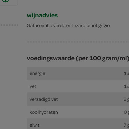
wijnadvies
Gatão vinho verde en Lizard pinot grigio
voedingswaarde (per 100 gram/ml
energie
13
vet
12
verzadigd vet
3 
koolhydraten
0 
eiwit
7 