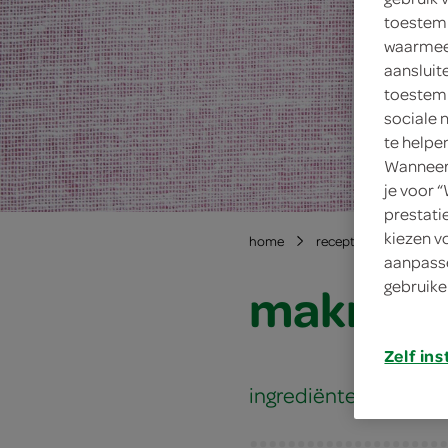
toestemm
waarmee 
aansluit
toestemm
sociale 
te helpe
Wanneer 
je voor 
prestati
kiezen v
home
recepten
makree
aanpasse
makreel
gebruike
Zelf ins
ingrediënten