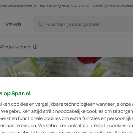
beste vers assortiment
snelle levering door jouw SPAR
kies zelf je bezorg- of af
winkels
waar ben je naar op zoek?
R in jouw buurt
s op Spar.nl
uiken cookies en vergelijkbare technologieën wanneer je onze
 We gebruiken altijd strikt noodzakelijke cookies om te zorgen
werkt en functionele cookies om extra functies en persoonlijk
ngen aan te bieden. We gebruiken ook altijd prestatiecookies o
van onze website te meten, analyseren en verbeteren. Als je on