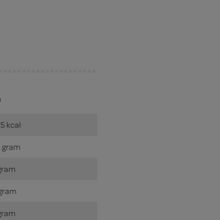
)
5 kcal
 gram
gram
gram
gram