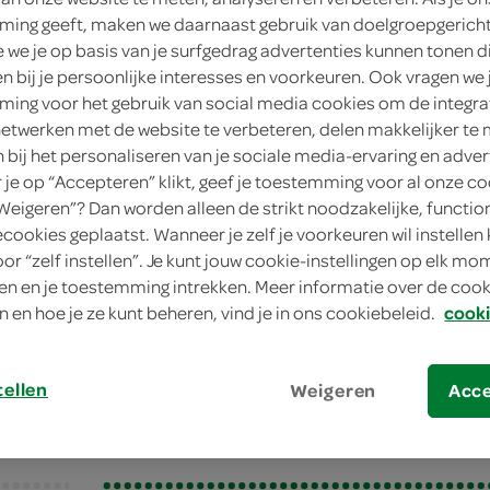
ing geeft, maken we daarnaast gebruik van doelgroepgerich
6 personen
we je op basis van je surfgedrag advertenties kunnen tonen d
en bij je persoonlijke interesses en voorkeuren. Ook vragen we 
gemiddeld
ing voor het gebruik van social media cookies om de integra
netwerken met de website te verbeteren, delen makkelijker te
20 min.
n bij het personaliseren van je sociale media-ervaring en adver
je op “Accepteren” klikt, geef je toestemming voor al onze co
klein gerecht, klein gerec
“Weigeren”? Dan worden alleen de strikt noodzakelijke, functio
ecookies geplaatst. Wanneer je zelf je voorkeuren wil instellen 
oor “zelf instellen”. Je kunt jouw cookie-instellingen op elk m
lmousse
n en je toestemming intrekken. Meer informatie over de cooki
mousse
n en hoe je ze kunt beheren, vind je in ons cookiebeleid.
cooki
tellen
Weigeren
Acc
bereiden