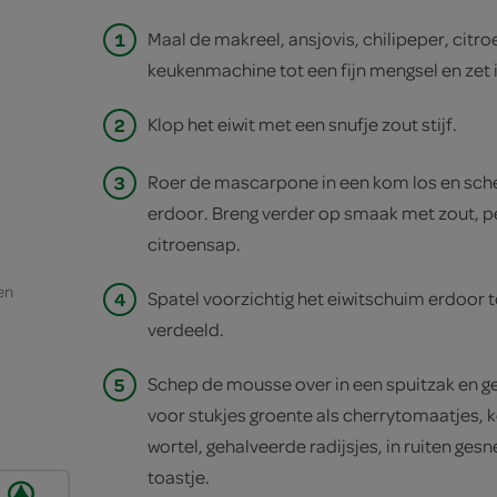
1
Maal de makreel, ansjovis, chilipeper, citro
keukenmachine tot een fijn mengsel en zet i
2
Klop het eiwit met een snufje zout stijf.
3
Roer de mascarpone in een kom los en sche
erdoor. Breng verder op smaak met zout, p
citroensap.
en
4
Spatel voorzichtig het eiwitschuim erdoor to
verdeeld.
5
Schep de mousse over in een spuitzak en ge
voor stukjes groente als cherrytomaatjes,
wortel, gehalveerde radijsjes, in ruiten ges
toastje.