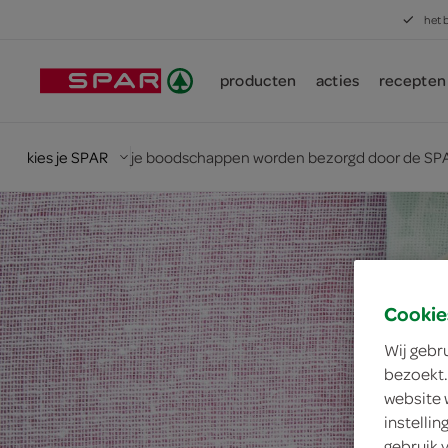
het 
producten
acties
recepten
kies je SPAR
je boodschappen worden bezorgd door de SPA
Cookie
Wij gebr
bezoekt.
website 
instelli
gebruik 