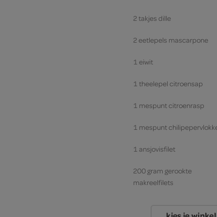
2 takjes dille
2 eetlepels mascarpone
1 eiwit
1 theelepel citroensap
1 mespunt citroenrasp
1 mespunt chilipepervlokk
1 ansjovisfilet
200 gram gerookte
makreelfilets
kies je winkel