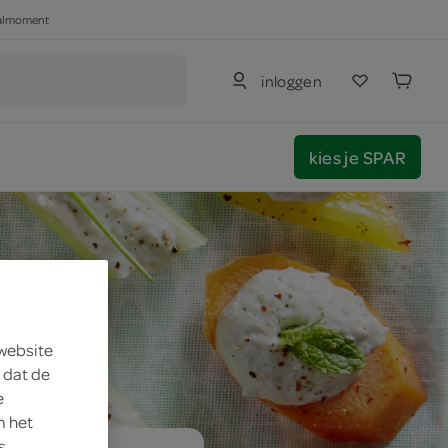
haalmoment
inloggen
kies je SPAR
 website
 dat de
e
m het
s