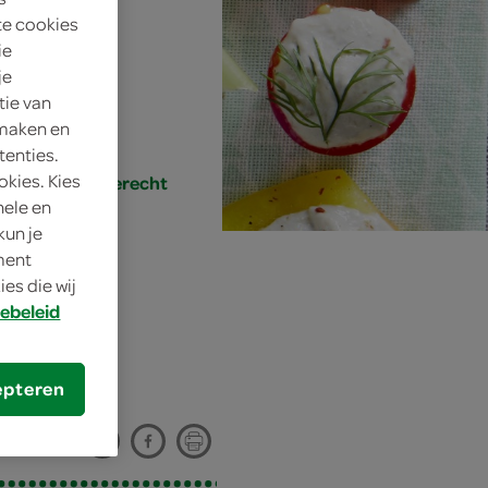
te cookies
ie
je
tie van
 maken en
tenties.
okies. Kies
ht/hapje, voorgerecht
nele en
kun je
oment
es die wij
ebeleid
epteren