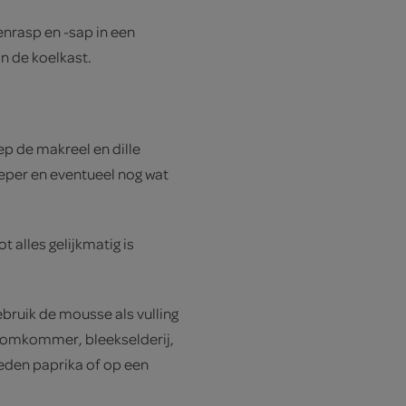
enrasp en -sap in een
n de koelkast.
p de makreel en dille
eper en eventueel nog wat
t alles gelijkmatig is
bruik de mousse als vulling
 komkommer, bleekselderij,
neden paprika of op een