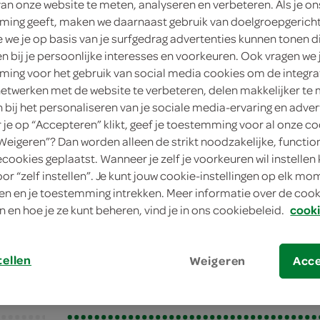
van onze website te meten, analyseren en verbeteren. Als je on
8 perso
ing geeft, maken we daarnaast gebruik van doelgroepgerich
we je op basis van je surfgedrag advertenties kunnen tonen d
gemidde
en bij je persoonlijke interesses en voorkeuren. Ook vragen we 
ing voor het gebruik van social media cookies om de integra
20 min.
netwerken met de website te verbeteren, delen makkelijker te
n bij het personaliseren van je sociale media-ervaring en adver
nagerec
je op “Accepteren” klikt, geef je toestemming voor al onze co
“Weigeren”? Dan worden alleen de strikt noodzakelijke, functio
ecookies geplaatst. Wanneer je zelf je voorkeuren wil instellen 
pone-cheesecake met vijgen
oor “zelf instellen”. Je kunt jouw cookie-instellingen op elk m
n en je toestemming intrekken. Meer informatie over de cooki
one-cheesecake met
n en hoe je ze kunt beheren, vind je in ons cookiebeleid.
cooki
tellen
Weigeren
Acc
bereiden