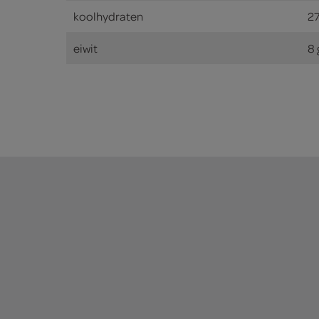
koolhydraten
2
eiwit
8