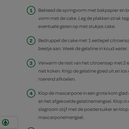
1
Bekleed de springvorm met bakpapier en 
vorm met de cake. Leg de plakken strak tege
eventuele gaten op met stukjes cake.
2
Bedruppel de cake met 1 eetlepel citroens
beetje aan. Week de gelatine in koud water.
3
Verwarm de rest van het citroensap met 2 e
niet koken. Knijp de gelatine goed uit en los 
roerend afkoelen.
4
Klop de mascarpone in een grote kom glad 
en het afgekoelde gelatinemengsel. Klop i
slagroom stijf met de poedersuiker en klop 
mascarponemengsel.