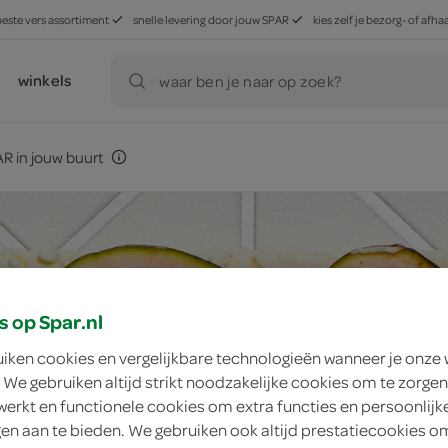
beste vers assortiment
snelle levering door jouw SPAR
kies zelf je bezorg- of af
winkels
waar ben je naar op zoek?
R in jouw buurt
s op Spar.nl
uiken cookies en vergelijkbare technologieën wanneer je onze
 We gebruiken altijd strikt noodzakelijke cookies om te zorgen
werkt en functionele cookies om extra functies en persoonlijk
ngen aan te bieden. We gebruiken ook altijd prestatiecookies o