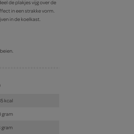
el de plakjes vijg over de
ffect in een strakke vorm.
ven in de koelkast.
beien.
)
5 kcal
3 gram
8 gram