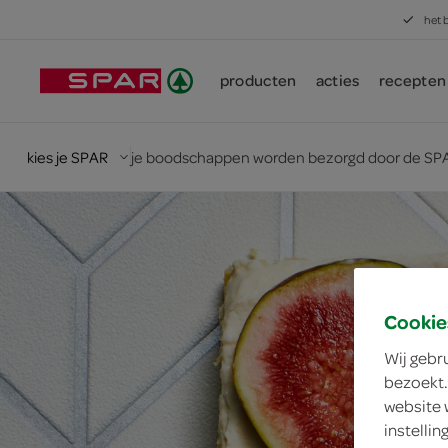
het 
producten
acties
recepten
kies je SPAR
je boodschappen worden bezorgd door de SPA
Cookie
Wij gebr
bezoekt.
website 
instelli