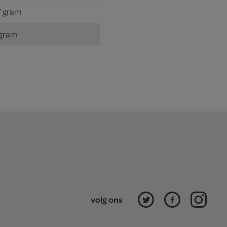
7 gram
 gram
volg ons