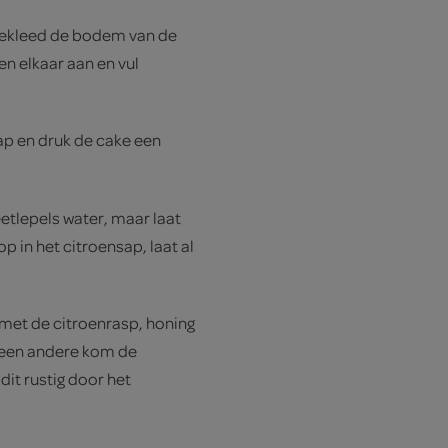
bekleed de bodem van de
n elkaar aan en vul
ap en druk de cake een
etlepels water, maar laat
op in het citroensap, laat al
met de citroenrasp, honing
n een andere kom de
dit rustig door het