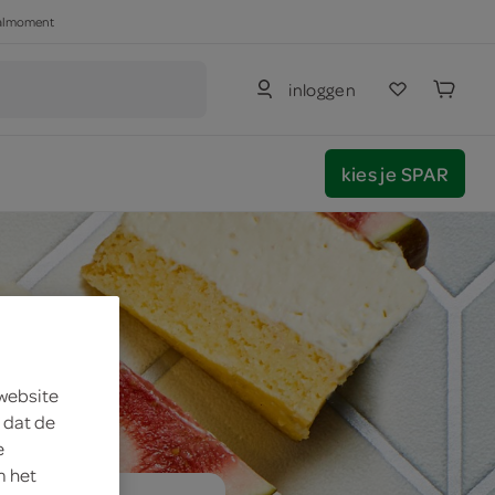
haalmoment
inloggen
kies je SPAR
 website
 dat de
e
m het