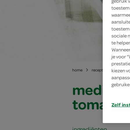
gebruik 
toestemm
waarmee 
aansluit
toestemm
sociale 
te helpe
Wanneer 
je voor 
prestati
kiezen v
home
recepten
mediter
aanpasse
mediter
gebruike
tomaat e
Zelf ins
ingrediënten