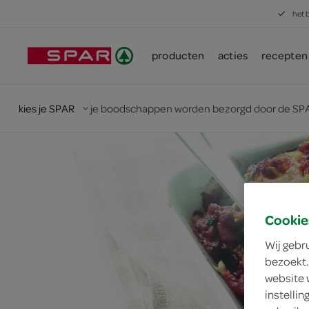
het 
producten
acties
recepten
kies je SPAR
je boodschappen worden bezorgd door de SPA
Cookie
Wij gebr
bezoekt.
website 
instelli