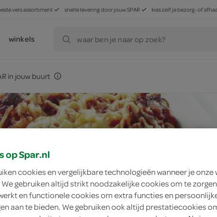
beste vers assortiment
snelle levering door jouw SPAR
kies zelf je bezorg- of af
winkels
waar ben je naar op zoek?
R in jouw buurt
s op Spar.nl
uiken cookies en vergelijkbare technologieën wanneer je onze
 We gebruiken altijd strikt noodzakelijke cookies om te zorgen
werkt en functionele cookies om extra functies en persoonlijk
ngen aan te bieden. We gebruiken ook altijd prestatiecookies o