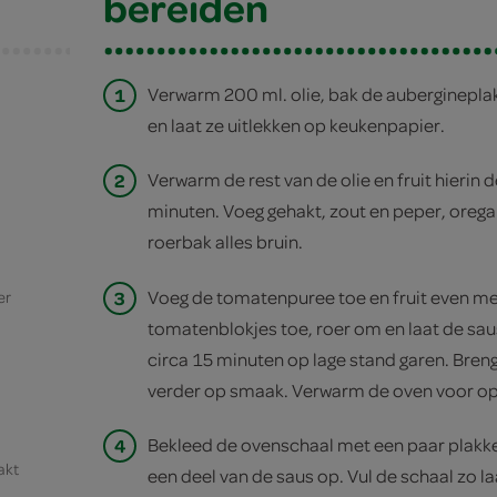
bereiden
1
Verwarm 200 ml. olie, bak de auberginepla
en laat ze uitlekken op keukenpapier.
2
Verwarm de rest van de olie en fruit hierin d
minuten. Voeg gehakt, zout en peper, orega
roerbak alles bruin.
3
Voeg de tomatenpuree toe en fruit even mee
er
tomatenblokjes toe, roer om en laat de sa
circa 15 minuten op lage stand garen. Bren
verder op smaak. Verwarm de oven voor o
4
Bekleed de ovenschaal met een paar plakke
akt
een deel van de saus op. Vul de schaal zo l