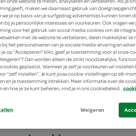
van onze website te meten, analyseren en verbeteren. Als je on
ing geeft, maken we daarnaast gebruik van doelgroepgerich
we je op basis van je surfgedrag advertenties kunnen tonen d
en bij je persoonlijke interesses en voorkeuren. Ook vragen we 
ing voor het gebruik van social media cookies om de integra
netwerken met de website te verbeteren, delen makkelijker te
n bij het personaliseren van je sociale media-ervaring en adver
je op “Accepteren” klikt, geef je toestemming voor al onze co
“Weigeren”? Dan worden alleen de strikt noodzakelijke, functio
ecookies geplaatst. Wanneer je zelf je voorkeuren wil instellen 
oor “zelf instellen”. Je kunt jouw cookie-instellingen op elk m
rane aubergineschotel met tomaat en gehakt
n en je toestemming intrekken. Meer informatie over de cooki
rane auberginescho
n en hoe je ze kunt beheren, vind je in ons cookiebeleid.
cooki
n gehakt
tellen
Weigeren
Acc