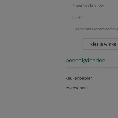
4 teentjes knoflook
2 uien
2 eetlepels zonnebloemoli
200 milliliter zonnebloemol
kies je winkel
2 aubergines
benodigdheden
keukenpapier
ovenschaal