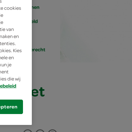
s
4 personen
te cookies
ie
gemiddeld
je
tie van
30 min.
 maken en
tenties.
hoofdgerecht
okies. Kies
nele en
kun je
oment
es die wij
tel met
ebeleid
epteren