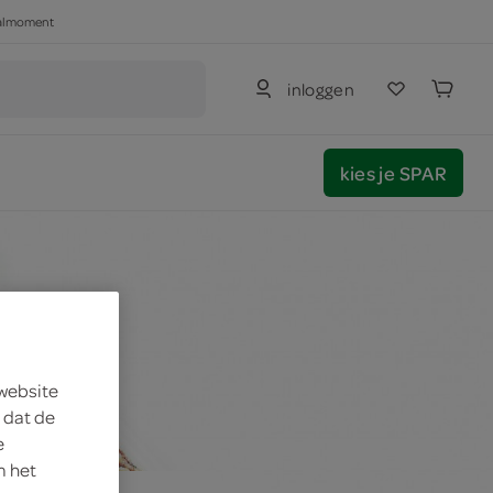
haalmoment
inloggen
kies je SPAR
 website
 dat de
e
m het