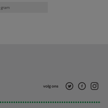
 gram
volg ons