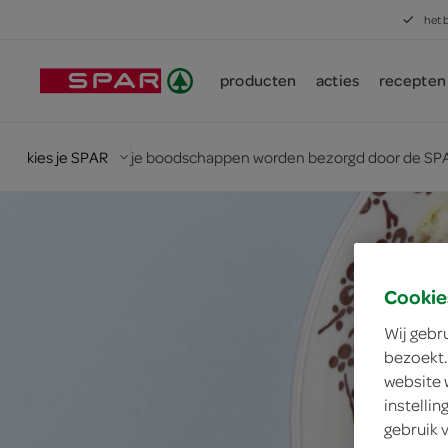
het 
producten
acties
recepten
kies je SPAR
je boodschappen worden bezorgd door de SPA
Cookie
Wij gebr
bezoekt.
website 
instelli
gebruik 