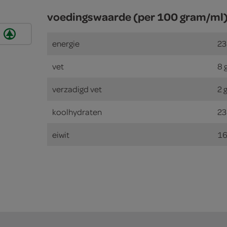
voedingswaarde (per 100 gram/ml
energie
23
vet
8 
verzadigd vet
2 
koolhydraten
23
eiwit
16