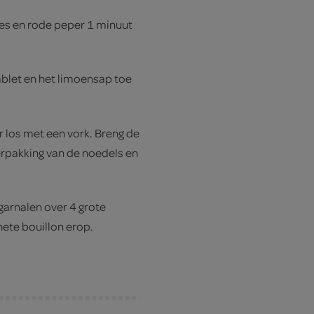
tjes en rode peper 1 minuut
ablet en het limoensap toe
r los met een vork. Breng de
rpakking van de noedels en
garnalen over 4 grote
ete bouillon erop.