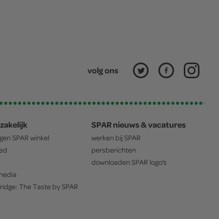
volg ons
zakelijk
SPAR nieuws & vacatures
igen
SPAR
winkel
werken bij
SPAR
oed
persberichten
downloaden
SPAR
logo's
edia
ridge: The Taste by
SPAR