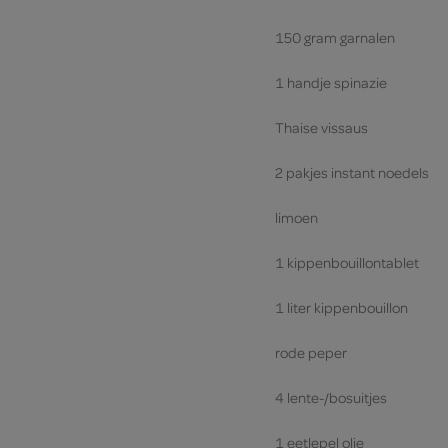
150 gram garnalen
1 handje spinazie
Thaise vissaus
2 pakjes instant noedels
limoen
1 kippenbouillontablet
1 liter kippenbouillon
rode peper
4 lente-/bosuitjes
1 eetlepel olie