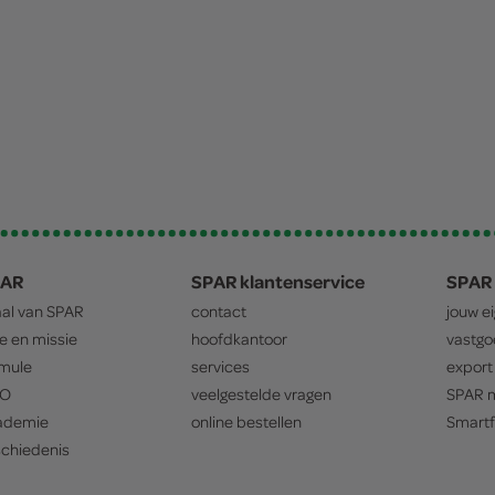
PAR
SPAR klantenservice
SPAR 
aal van
SPAR
contact
jouw e
ie en missie
hoofdkantoor
vastg
mule
services
export
O
veelgestelde vragen
SPAR
m
ademie
online bestellen
Smartf
chiedenis