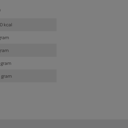
)
0 kcal
gram
gram
 gram
 gram