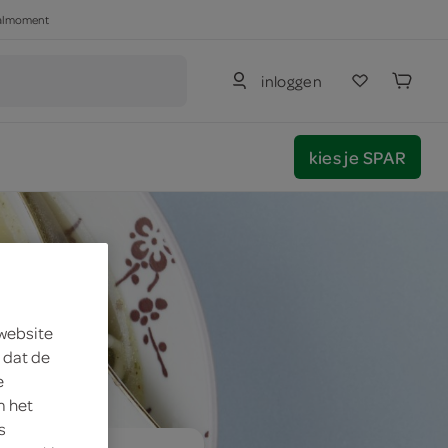
haalmoment
inloggen
kies je SPAR
 website
 dat de
e
m het
s