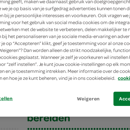
ing geeft, maken we daarnaast gebruik van doelgroepgerich
we je op basis van je surfgedrag advertenties kunnen tonen d
en bij je persoonlijke interesses en voorkeuren. Ook vragen we 
ing voor het gebruik van social media cookies om de integra
netwerken met de website te verbeteren, delen makkelijker te
n bij het personaliseren van je sociale media-ervaring en adver
je op “Accepteren” klikt, geef je toestemming voor al onze co
“Weigeren”? Dan worden alleen de strikt noodzakelijke, functio
ecookies geplaatst. Wanneer je zelf je voorkeuren wil instellen 
oor “zelf instellen”. Je kunt jouw cookie-instellingen op elk m
 met garnalen en limoen
n en je toestemming intrekken. Meer informatie over de cooki
n en hoe je ze kunt beheren, vind je in ons cookiebeleid.
cooki
met garnalen en li
tellen
Weigeren
Acc
bereiden