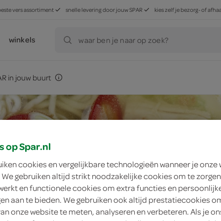
beste vers assortiment
snelle levering door jouw SPAR
kies zelf je bezorg- of af
winkels
waar ben je naar op zoek?
R in jouw buurt
s op Spar.nl
uiken cookies en vergelijkbare technologieën wanneer je onze
 We gebruiken altijd strikt noodzakelijke cookies om te zorgen
werkt en functionele cookies om extra functies en persoonlijk
ngen aan te bieden. We gebruiken ook altijd prestatiecookies o
van onze website te meten, analyseren en verbeteren. Als je on