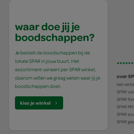
waar doe jij je
boodschappen?
Je bestelt de boodschappen bij de
lokale SPAR in jouw buurt. Het
assortiment varieert per SPAR winkel,
over S
daarom willen we graag weten waar jij je
het verh
boodschappen doet.
SPAR
vis
SPAR
for
kies je winkel
SPAR
MV
SPAR
ac
SPAR
ges