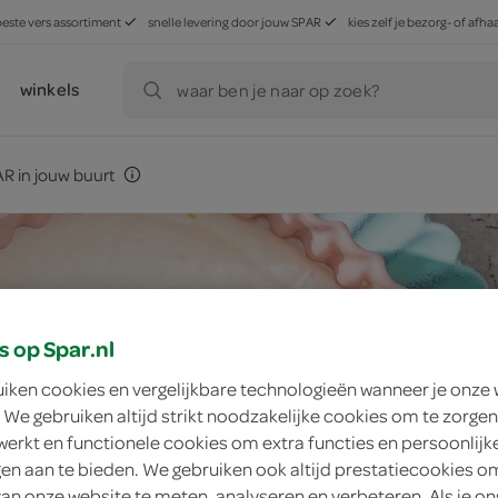
beste vers assortiment
snelle levering door jouw SPAR
kies zelf je bezorg- of af
winkels
waar ben je naar op zoek?
R in jouw buurt
s op Spar.nl
uiken cookies en vergelijkbare technologieën wanneer je onze
 We gebruiken altijd strikt noodzakelijke cookies om te zorgen
werkt en functionele cookies om extra functies en persoonlijk
ngen aan te bieden. We gebruiken ook altijd prestatiecookies o
van onze website te meten, analyseren en verbeteren. Als je on