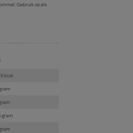
rommel. Gebruik ze als
)
5 kcal
 gram
 gram
6 gram
 gram