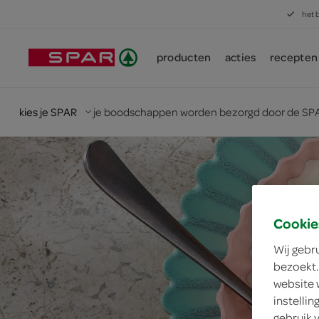
het 
producten
acties
recepten
kies je SPAR
je boodschappen worden bezorgd door de SPA
Cookie
Wij gebr
bezoekt.
website 
instelli
gebruik 