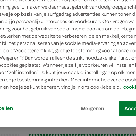
ing geeft, maken we daarnaast gebruik van doelgroepgerich
4
we je op basis van je surfgedrag advertenties kunnen tonen d
en bij je persoonlijke interesses en voorkeuren. Ook vragen we 
u
ing voor het gebruik van social media cookies om de integra
netwerken met de website te verbeteren, delen makkelijker te
6
n bij het personaliseren van je sociale media-ervaring en adver
je op “Accepteren” klikt, geef je toestemming voor al onze co
t
“Weigeren”? Dan worden alleen de strikt noodzakelijke, functio
ecookies geplaatst. Wanneer je zelf je voorkeuren wil instellen 
oor “zelf instellen”. Je kunt jouw cookie-instellingen op elk m
oissants
n en je toestemming intrekken. Meer informatie over de cooki
issants
n en hoe je ze kunt beheren, vind je in ons cookiebeleid.
cooki
tellen
Weigeren
Acc
bereiden