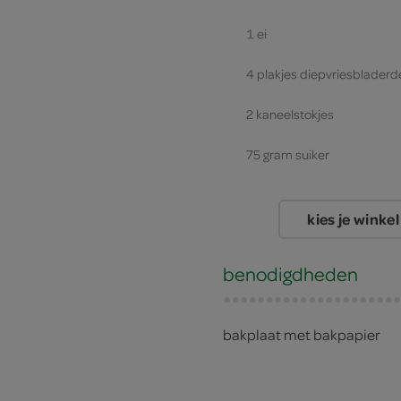
1 ei
4 plakjes diepvriesblader
2 kaneelstokjes
75 gram suiker
kies je winkel
benodigdheden
bakplaat met bakpapier