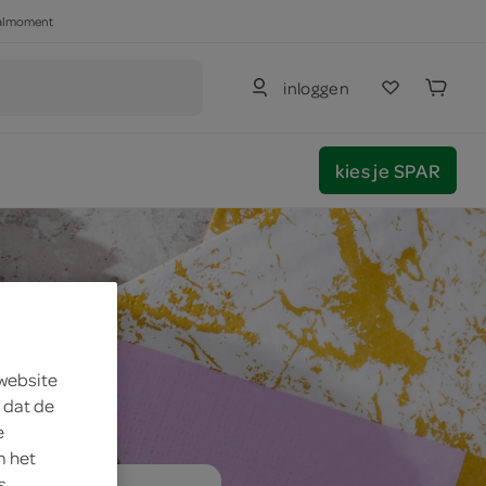
haalmoment
inloggen
kies je SPAR
 website
 dat de
e
m het
s