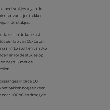
 kaneel­ stokjes tegen de
minuten zachtjes trekken.
ijder de stokjes.
de rest in de koelkast
t tot een lap van 15x15 cm
niaal in 15 stukken van 3x5
dden en rol de stukjes op
 en bestrijk met de
ellen.
issantjes in circa 10
a het bakken nog een keer
r naar 100oC en droog de