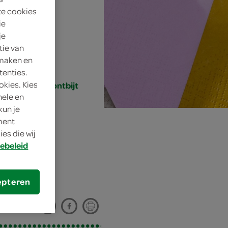
te cookies
 personen
ie
je
itdagend
tie van
 maken en
0 min.
tenties.
okies. Kies
ussendoortje, ontbijt
nele en
kun je
oment
es die wij
ebeleid
epteren