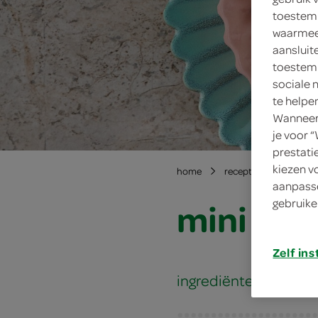
toestemm
waarmee 
aansluit
toestemm
sociale 
te helpe
Wanneer 
je voor 
prestati
kiezen v
home
recepten
mini cr
aanpasse
mini cro
gebruike
Zelf ins
ingrediënten