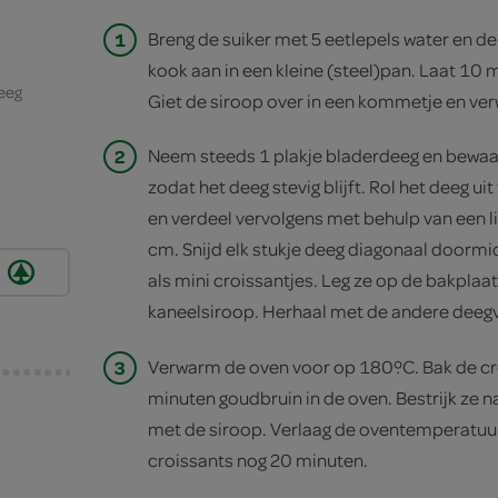
1
Breng de suiker met 5 eet­lepels water en de
kook aan in een kleine (steel)pan. Laat 10 
deeg
Giet de siroop over in een kommetje en verw
2
Neem steeds 1 plakje bladerdeeg en bewaar 
zodat het deeg stevig blijft. Rol het deeg ui
en verdeel vervolgens met behulp van een li
cm. Snijd elk stukje deeg diagonaal doormi
als mini croissantjes. Leg ze op de bakplaat
kaneelsiroop. Herhaal met de andere deegv
3
Verwarm de oven voor op 180ºC. Bak de cro
minuten goudbruin in de oven. Bestrijk ze n
met de siroop. Verlaag de oventemperatuu
croissants nog 20 minuten.