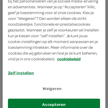
bij het personaliseren van je sociale media-ervaring
en advertenties. Wanneer je op “Accepteren” klikt,
4 brunchbroodjes
geef je toestemming voor al onze cookies. Kies je
voor “Weigeren”? Dan worden alleen de strikt
kies je winkel
noodzakelijke, functionele en prestatiecookies
geplaatst. Wanneer je zelf je voorkeuren wil instellen
kun je kiezen voor “zelf instellen”. Je kunt jouw
bereiden
cookie-instellingen op elk moment aanpassen en je
toestemming intrekken. Meer informatie over de
cookies die wij gebruiken en hoe je ze kunt beheren,
deel op twitter
vind je in ons cookiebeleid.
cookiebeleid
deel op facebook
Zelf instellen
print recept
Weigeren
1
Bereid 4 brunchbroodjes (afbak) volgens de
aanwijzingen op de verpakking. Verhit 4 tl
Accepteren
zonnebloemolie in 4 gourmetpannetjes, verdeel er