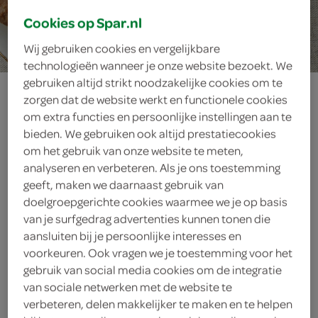
Cookies op Spar.nl
10 min.
Wij gebruiken cookies en vergelijkbare
technologieën wanneer je onze website bezoekt. We
gebruiken altijd strikt noodzakelijke cookies om te
minibroodje bal
zorgen dat de website werkt en functionele cookies
om extra functies en persoonlijke instellingen aan te
bieden. We gebruiken ook altijd prestatiecookies
om het gebruik van onze website te meten,
ingrediënten
analyseren en verbeteren. Als je ons toestemming
geeft, maken we daarnaast gebruik van
doelgroepgerichte cookies waarmee we je op basis
van je surfgedrag advertenties kunnen tonen die
1 eetlepels honing-mosterdsaus
aansluiten bij je persoonlijke interesses en
voorkeuren. Ook vragen we je toestemming voor het
12 Go Vega! plantaardige
gebruik van social media cookies om de integratie
balletjes
van sociale netwerken met de website te
verbeteren, delen makkelijker te maken en te helpen
4 theelepels zonnebloemolie