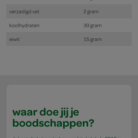
verzadigd vet
2 gram
koolhydraten
39 gram
eiwit
15 gram
waar doe jij je
boodschappen?