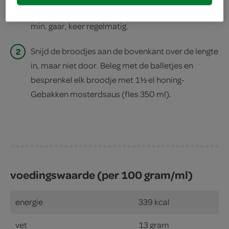
12 Go Vega! plantaardige balletjes over en bak in 6
min. gaar, keer regelmatig.
2
Snijd de broodjes aan de bovenkant over de lengte
in, maar niet door. Beleg met de balletjes en
besprenkel elk broodje met 1½ el honing-
Gebakken mosterdsaus (fles 350 ml).
voedingswaarde (per 100 gram/ml)
energie
339 kcal
vet
13 gram