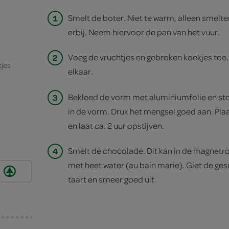
1
Smelt de boter. Niet te warm, alleen smelte
erbij. Neem hiervoor de pan van het vuur.
2
Voeg de vruchtjes en gebroken koekjes toe.
tjes
elkaar.
3
Bekleed de vorm met aluminiumfolie en st
in de vorm. Druk het mengsel goed aan. Pla
en laat ca. 2 uur opstijven.
4
Smelt de chocolade. Dit kan in de magnetr
met heet water (au bain marie). Giet de g
taart en smeer goed uit.