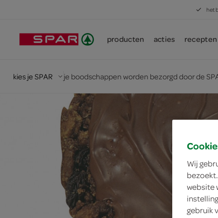
het 
producten
acties
recepten
kies je SPAR
je boodschappen worden bezorgd door de SPA
Cookie
Wij gebr
bezoekt.
website 
instelli
gebruik 