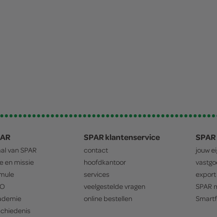
PAR
SPAR klantenservice
SPAR 
aal van
SPAR
contact
jouw e
ie en missie
hoofdkantoor
vastg
mule
services
export
O
veelgestelde vragen
SPAR
m
ademie
online bestellen
Smartf
chiedenis