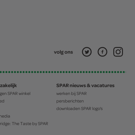
volg ons
zakelijk
SPAR nieuws & vacatures
igen
SPAR
winkel
werken bij
SPAR
oed
persberichten
downloaden
SPAR
logo's
edia
ridge: The Taste by
SPAR