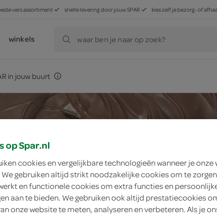
beste vers assortiment
snelle levering door jouw SPAR
kies zelf je bezorg- of af
winkels
waar ben je naar op zoek?
R in jouw buurt
s op Spar.nl
uiken cookies en vergelijkbare technologieën wanneer je onze
 We gebruiken altijd strikt noodzakelijke cookies om te zorgen
werkt en functionele cookies om extra functies en persoonlijk
ngen aan te bieden. We gebruiken ook altijd prestatiecookies o
van onze website te meten, analyseren en verbeteren. Als je on