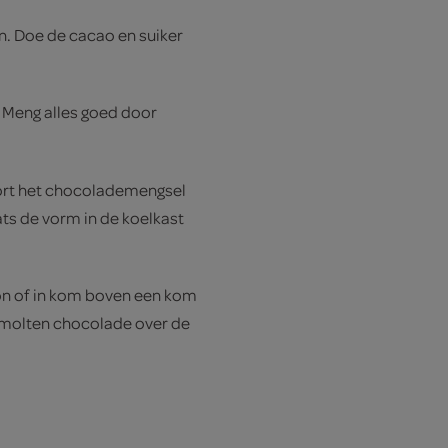
n. Doe de cacao en suiker
 Meng alles goed door
ort het chocolademengsel
ats de vorm in de koelkast
on of in kom boven een kom
esmolten chocolade over de