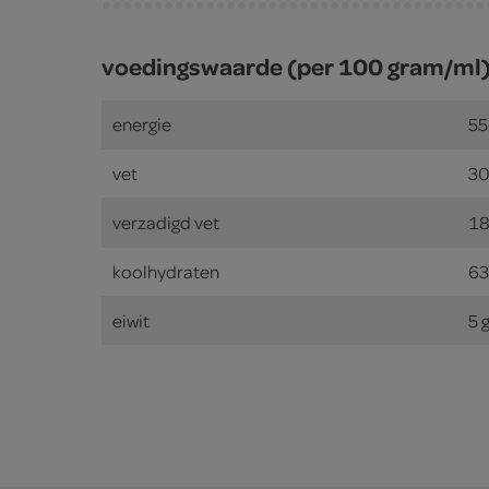
voedingswaarde (per 100 gram/ml
energie
55
vet
30
verzadigd vet
18
koolhydraten
63
eiwit
5 