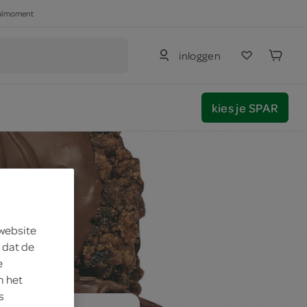
haalmoment
inloggen
kies je SPAR
 website
 dat de
e
m het
s