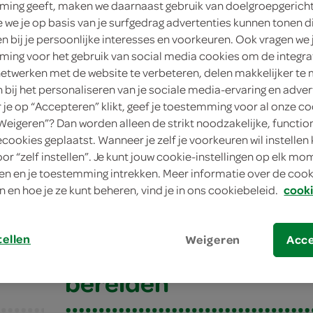
ing geeft, maken we daarnaast gebruik van doelgroepgerich
8 perso
we je op basis van je surfgedrag advertenties kunnen tonen d
en bij je persoonlijke interesses en voorkeuren. Ook vragen we 
gemidde
ing voor het gebruik van social media cookies om de integra
netwerken met de website te verbeteren, delen makkelijker te
25 min.
n bij het personaliseren van je sociale media-ervaring en adver
je op “Accepteren” klikt, geef je toestemming voor al onze co
nagerec
“Weigeren”? Dan worden alleen de strikt noodzakelijke, functio
ecookies geplaatst. Wanneer je zelf je voorkeuren wil instellen 
oor “zelf instellen”. Je kunt jouw cookie-instellingen op elk m
taart
n en je toestemming intrekken. Meer informatie over de cooki
n en hoe je ze kunt beheren, vind je in ons cookiebeleid.
cooki
aart
tellen
Weigeren
Acc
bereiden