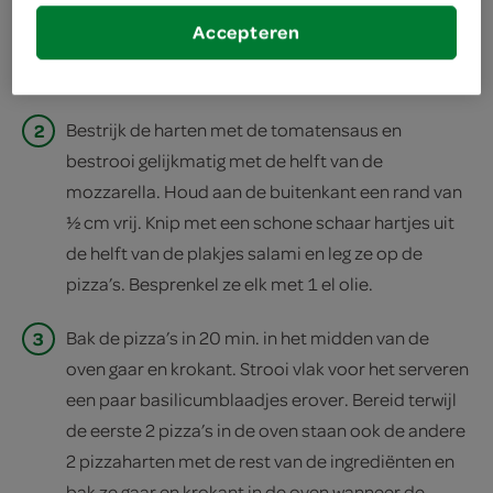
pizzadeeg uit en snijd voorzichtig uit elke deeglap
Accepteren
een zo groot mogelijk hart. Leg 2 harten met het
bakpapier op een bakplaat.
2
Bestrijk de harten met de tomatensaus en
bestrooi gelijkmatig met de helft van de
mozzarella. Houd aan de buitenkant een rand van
½ cm vrij. Knip met een schone schaar hartjes uit
de helft van de plakjes salami en leg ze op de
pizza’s. Besprenkel ze elk met 1 el olie.
3
Bak de pizza’s in 20 min. in het midden van de
oven gaar en krokant. Strooi vlak voor het serveren
een paar basilicumblaadjes erover. Bereid terwijl
de eerste 2 pizza’s in de oven staan ook de andere
2 pizzaharten met de rest van de ingrediënten en
bak ze gaar en krokant in de oven wanneer de