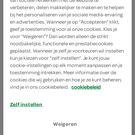
300 gram mozzarella
verbeteren, delen makkelijker te maken en te helpen
bij het personaliseren van je sociale media-ervaring
4 pakken pizzabodems met
en advertenties. Wanneer je op “Accepteren” klikt,
tomatensaus
geef je toestemming voor al onze cookies. Kies je
voor “Weigeren”? Dan worden alleen de strikt
kies je winkel
noodzakelijke, functionele en prestatiecookies
geplaatst. Wanneer je zelf je voorkeuren wil instellen
kun je kiezen voor “zelf instellen”. Je kunt jouw
cookie-instellingen op elk moment aanpassen en je
bereiden
toestemming intrekken. Meer informatie over de
cookies die wij gebruiken en hoe je ze kunt beheren,
deel op twitter
vind je in ons cookiebeleid.
cookiebeleid
deel op facebook
Zelf instellen
print recept
Weigeren
1
Verwarm de oven voor op 210°C. Rol het