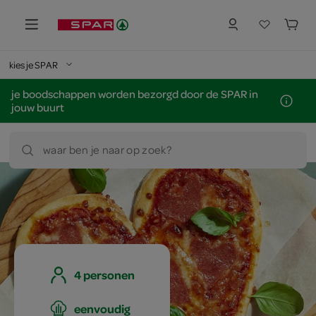
kies je SPAR
je boodschappen worden bezorgd door de SPAR in
jouw buurt
waar ben je naar op zoek?
4 personen
eenvoudig