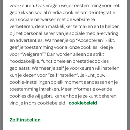
1 eetlepel cacaopoeder
voorkeuren. Ook vragen we je toestemming voor het
gebruik van social media cookies om de integratie
100 gram poedersuiker
van sociale netwerken met de website te
verbeteren, delen makkelijker te maken en te helpen
200 gram zachte boter
bij het personaliseren van je sociale media-ervaring
en advertenties. Wanneer je op “Accepteren” klikt,
100 gram pure chocolade
geef je toestemming voor al onze cookies. Kies je
voor “Weigeren”? Dan worden alleen de strikt
1 eetlepel cacaopoeder
noodzakelijke, functionele en prestatiecookies
geplaatst. Wanneer je zelf je voorkeuren wil instellen
150 gram zelfrijzend bakmeel
kun je kiezen voor “zelf instellen”. Je kunt jouw
cookie-instellingen op elk moment aanpassen en je
2 eieren
toestemming intrekken. Meer informatie over de
cookies die wij gebruiken en hoe je ze kunt beheren,
2 eetlepels oploskoffiepoeder
vind je in ons cookiebeleid.
cookiebeleid
voor espresso
1 zakje vanillesuiker
Zelf instellen
150 gram lichtbruine