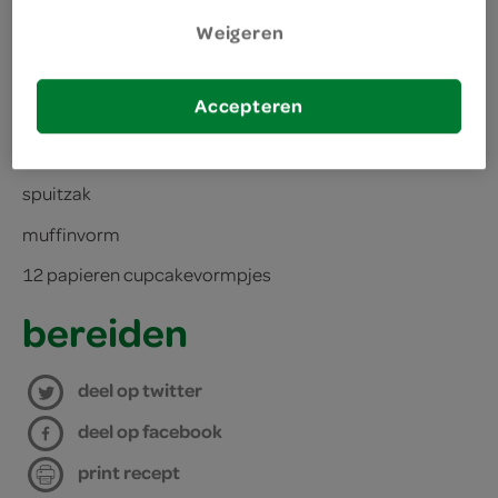
basterdsuiker
Weigeren
kies je winkel
150 gram zachte boter
Accepteren
benodigdheden
spuitzak
muffinvorm
12 papieren cupcakevormpjes
bereiden
deel op twitter
deel op facebook
print recept