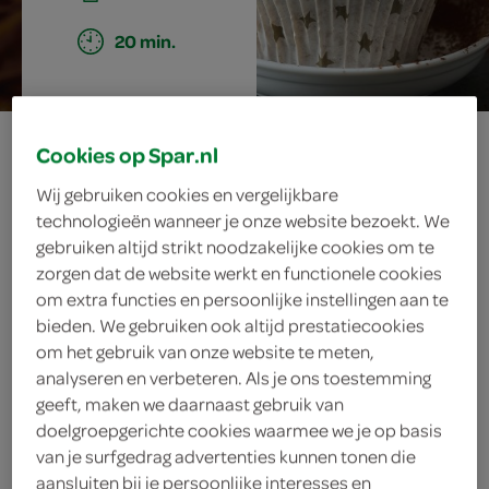
20 min.
mokka-cakejes
Cookies op Spar.nl
met
Wij gebruiken cookies en vergelijkbare
technologieën wanneer je onze website bezoekt. We
chocoladecrème
gebruiken altijd strikt noodzakelijke cookies om te
zorgen dat de website werkt en functionele cookies
om extra functies en persoonlijke instellingen aan te
bieden. We gebruiken ook altijd prestatiecookies
ingrediënten
om het gebruik van onze website te meten,
analyseren en verbeteren. Als je ons toestemming
geeft, maken we daarnaast gebruik van
doelgroepgerichte cookies waarmee we je op basis
van je surfgedrag advertenties kunnen tonen die
50 milliliter room
aansluiten bij je persoonlijke interesses en