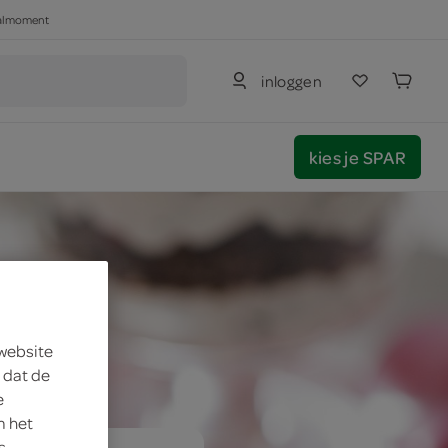
haalmoment
inloggen
kies je SPAR
 website
 dat de
e
m het
s