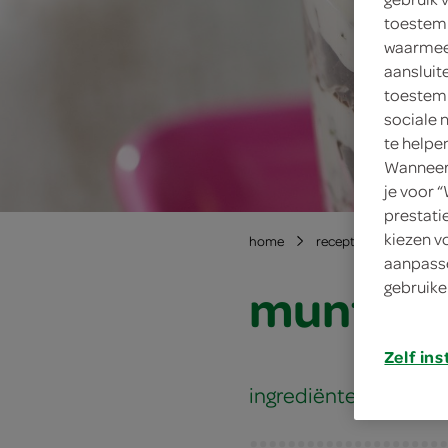
toestemm
waarmee 
aansluit
toestemm
sociale 
te helpe
Wanneer 
je voor 
prestati
kiezen v
home
recepten
muntpu
aanpasse
muntpud
gebruike
Zelf ins
ingrediënten