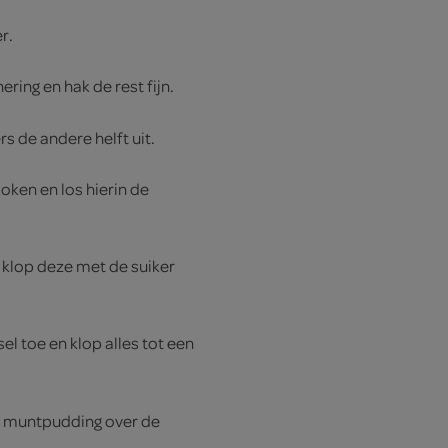
r.
ring en hak de rest fijn.
rs de andere helft uit.
oken en los hierin de
lop deze met de suiker
l toe en klop alles tot een
t muntpudding over de