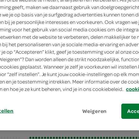
ing geeft, maken we daarnaast gebruik van doelgroepgerich
4 persone
we je op basis van je surfgedrag advertenties kunnen tonen d
en bij je persoonlijke interesses en voorkeuren. Ook vragen we 
eenvoudig
ing voor het gebruik van social media cookies om de integra
netwerken met de website te verbeteren, delen makkelijker te
20 min.
n bij het personaliseren van je sociale media-ervaring en adver
je op “Accepteren” klikt, geef je toestemming voor al onze co
nagerecht/
“Weigeren”? Dan worden alleen de strikt noodzakelijke, functio
ecookies geplaatst. Wanneer je zelf je voorkeuren wil instellen 
oor “zelf instellen”. Je kunt jouw cookie-instellingen op elk m
dding met chocolade
n en je toestemming intrekken. Meer informatie over de cooki
ding met chocolad
n en hoe je ze kunt beheren, vind je in ons cookiebeleid.
cooki
tellen
Weigeren
Acc
bereiden