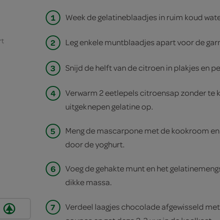
1
Week de gelatineblaadjes in ruim koud wate
rt
2
Leg enkele muntblaadjes apart voor de garne
3
Snijd de helft van de citroen in plakjes en pe
4
Verwarm 2 eetlepels citroensap zonder te k
uitgeknepen gelatine op.
5
Meng de mascarpone met de kookroom en k
door de yoghurt.
6
Voeg de gehakte munt en het gelatinemengse
dikke massa.
7
Verdeel laagjes chocolade afgewisseld me