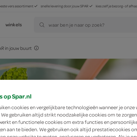
beste vers assortiment
snelle levering door jouw SPAR
kies zelf je bezorg- of af
winkels
waar ben je naar op zoek?
R in jouw buurt
s op Spar.nl
uiken cookies en vergelijkbare technologieën wanneer je onze
 We gebruiken altijd strikt noodzakelijke cookies om te zorgen
werkt en functionele cookies om extra functies en persoonlijk
ngen aan te bieden. We gebruiken ook altijd prestatiecookies o
van onze website te meten, analyseren en verbeteren. Als je on