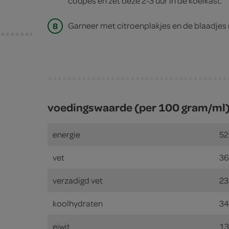
coupes en zet deze 2-3 uur in de koelkast.
8
Garneer met citroenplakjes en de blaadjes
voedingswaarde (per 100 gram/ml
energie
52
vet
36
verzadigd vet
23
koolhydraten
34
eiwit
13