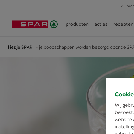
het 
producten
acties
recepten
kies je SPAR
je boodschappen worden bezorgd door de SPA
Cookie
Wij gebr
bezoekt.
website 
instelli
gebruik 