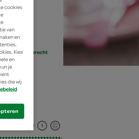
te cookies
n
ie
je
tie van
 maken en
tenties.
okies. Kies
desserts, nagerecht
nele en
kun je
oment
es die wij
e
ebeleid
epteren