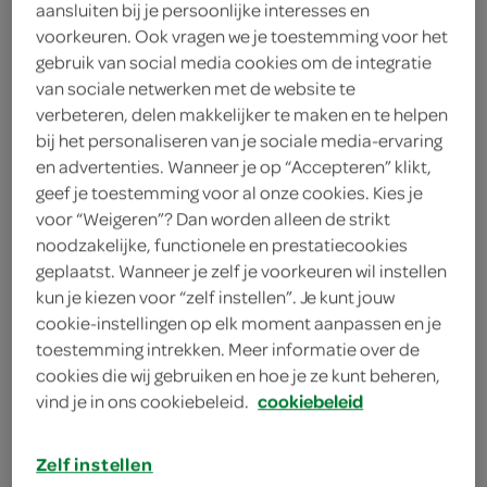
aansluiten bij je persoonlijke interesses en
sinaasappelsap
voorkeuren. Ook vragen we je toestemming voor het
gebruik van social media cookies om de integratie
theelepel paprikapoeder
van sociale netwerken met de website te
verbeteren, delen makkelijker te maken en te helpen
theelepel chilipoeder
bij het personaliseren van je sociale media-ervaring
en advertenties. Wanneer je op “Accepteren” klikt,
theelepel kurkuma
geef je toestemming voor al onze cookies. Kies je
voor “Weigeren”? Dan worden alleen de strikt
theelepel komijnpoeder (djinten)
noodzakelijke, functionele en prestatiecookies
1 mango
geplaatst. Wanneer je zelf je voorkeuren wil instellen
kun je kiezen voor “zelf instellen”. Je kunt jouw
3 eetlepels mangochutney
cookie-instellingen op elk moment aanpassen en je
toestemming intrekken. Meer informatie over de
3 eetlepels sesampasta
cookies die wij gebruiken en hoe je ze kunt beheren,
vind je in ons cookiebeleid.
cookiebeleid
2 eetlepels citroensap
Zelf instellen
2 eetlepels platte peterselie