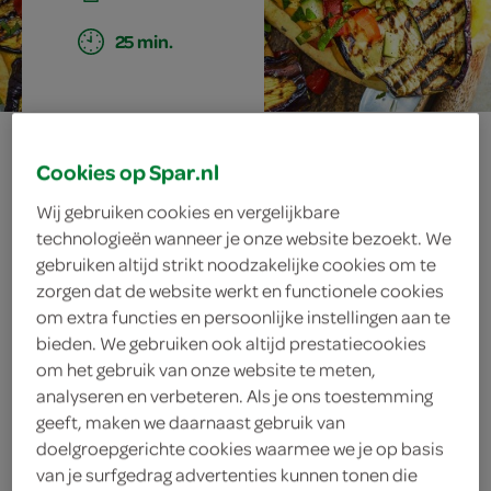
25 min.
naan met gegrilde
Cookies op Spar.nl
aubergine en
Wij gebruiken cookies en vergelijkbare
technologieën wanneer je onze website bezoekt. We
mango-
gebruiken altijd strikt noodzakelijke cookies om te
zorgen dat de website werkt en functionele cookies
sesamsaus
om extra functies en persoonlijke instellingen aan te
bieden. We gebruiken ook altijd prestatiecookies
om het gebruik van onze website te meten,
analyseren en verbeteren. Als je ons toestemming
ingrediënten
geeft, maken we daarnaast gebruik van
doelgroepgerichte cookies waarmee we je op basis
van je surfgedrag advertenties kunnen tonen die