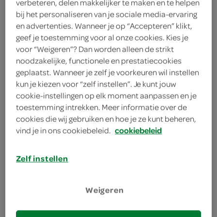
verbeteren, delen makkelijker te maken en te helpen
4 plakken rauwe hammen
bij het personaliseren van je sociale media-ervaring
en advertenties. Wanneer je op “Accepteren” klikt,
4 plakken parmaham
geef je toestemming voor al onze cookies. Kies je
voor “Weigeren”? Dan worden alleen de strikt
2 nectarines
noodzakelijke, functionele en prestatiecookies
geplaatst. Wanneer je zelf je voorkeuren wil instellen
kun je kiezen voor “zelf instellen”. Je kunt jouw
kies je winkel
cookie-instellingen op elk moment aanpassen en je
toestemming intrekken. Meer informatie over de
benodigdheden
cookies die wij gebruiken en hoe je ze kunt beheren,
vind je in ons cookiebeleid.
cookiebeleid
8 cocktailprikkers
Zelf instellen
bereiden
Weigeren
deel op twitter
deel op facebook