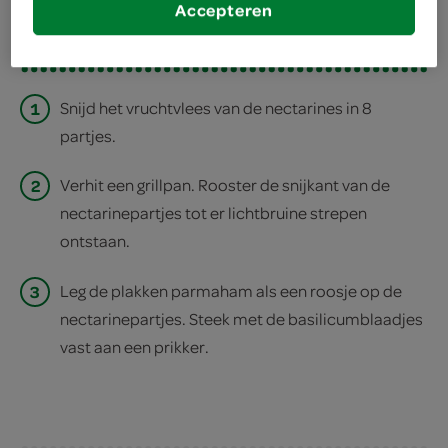
Accepteren
print recept
1
Snijd het vruchtvlees van de nectarines in 8
partjes.
2
Verhit een grillpan. Rooster de snijkant van de
nectarinepartjes tot er lichtbruine strepen
ontstaan.
3
Leg de plakken parmaham als een roosje op de
nectarinepartjes. Steek met de basilicumblaadjes
vast aan een prikker.