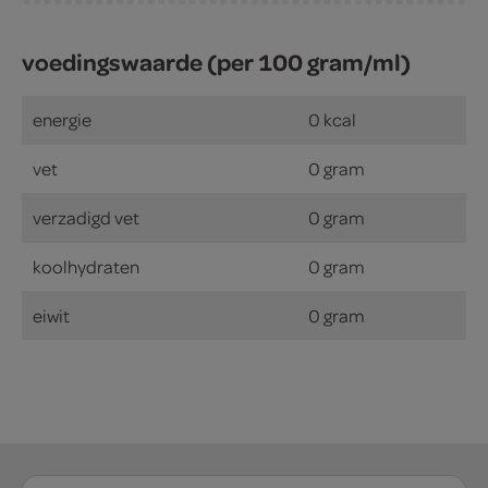
voedingswaarde (per 100 gram/ml)
energie
0 kcal
vet
0 gram
verzadigd vet
0 gram
koolhydraten
0 gram
eiwit
0 gram