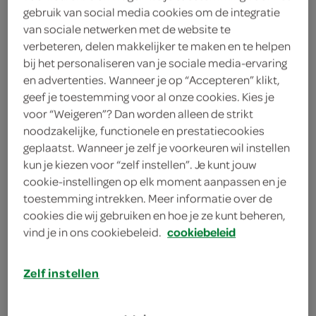
1 eetlepel kerriepoeder
gebruik van social media cookies om de integratie
van sociale netwerken met de website te
1 eetlepel maizena
verbeteren, delen makkelijker te maken en te helpen
bij het personaliseren van je sociale media-ervaring
1 rode peper
en advertenties. Wanneer je op “Accepteren” klikt,
geef je toestemming voor al onze cookies. Kies je
4 lente-/bosuitjes
voor “Weigeren”? Dan worden alleen de strikt
noodzakelijke, functionele en prestatiecookies
1 eetlepel zonnebloemolie
geplaatst. Wanneer je zelf je voorkeuren wil instellen
kun je kiezen voor “zelf instellen”. Je kunt jouw
1 eetlepel sesamolie
cookie-instellingen op elk moment aanpassen en je
toestemming intrekken. Meer informatie over de
200 gram spinazie
cookies die wij gebruiken en hoe je ze kunt beheren,
vind je in ons cookiebeleid.
cookiebeleid
300 gram noedels
50 gram ongezouten
Zelf instellen
cashewnoten
4 eetlepels kokosrasp