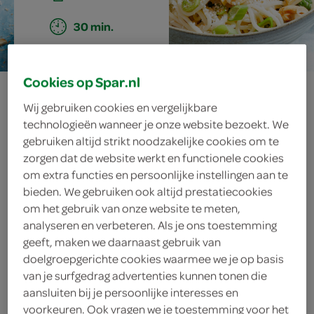
30 min.
Cookies op Spar.nl
noedelsalade met
Wij gebruiken cookies en vergelijkbare
spinazie en
technologieën wanneer je onze website bezoekt. We
gebruiken altijd strikt noodzakelijke cookies om te
kerrie-tofu
zorgen dat de website werkt en functionele cookies
om extra functies en persoonlijke instellingen aan te
bieden. We gebruiken ook altijd prestatiecookies
om het gebruik van onze website te meten,
ingrediënten
analyseren en verbeteren. Als je ons toestemming
geeft, maken we daarnaast gebruik van
doelgroepgerichte cookies waarmee we je op basis
van je surfgedrag advertenties kunnen tonen die
aansluiten bij je persoonlijke interesses en
1 eetlepel olie
voorkeuren. Ook vragen we je toestemming voor het