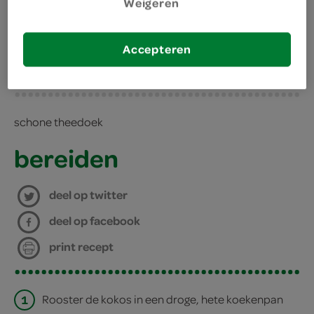
Weigeren
kies je winkel
300 gram tofu
Accepteren
benodigdheden
schone theedoek
bereiden
deel op twitter
deel op facebook
print recept
1
Rooster de kokos in een droge, hete koekenpan