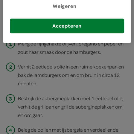
Weigeren
deel op facebook
print recept
Accepteren
1
Meng de fijngehakte olijven, oregano en peper en
zout naar smaak door de hamburgers.
2
Verhit 2 eetlepels olie in een ruime koekenpan en
bak de lamsburgers om en om bruin in circa 12
minuten.
3
Bestrijk de aubergineplakken met 1 eetlepel olie,
verhit de grillpan en gril de aubergineplakken om
en om gaar.
4
Beleg de bollen met ijsbergsla en verdeel er de