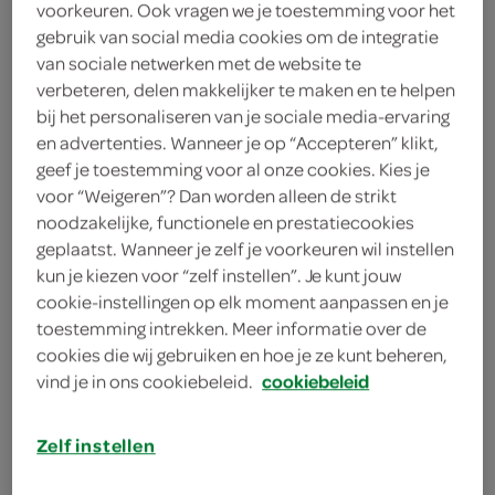
voorkeuren. Ook vragen we je toestemming voor het
4 meergranenbollen
gebruik van social media cookies om de integratie
van sociale netwerken met de website te
1 kleine aubergine
verbeteren, delen makkelijker te maken en te helpen
3 eetlepels olijfolie
bij het personaliseren van je sociale media-ervaring
en advertenties. Wanneer je op “Accepteren” klikt,
2 theelepels gedroogde oregano
geef je toestemming voor al onze cookies. Kies je
voor “Weigeren”? Dan worden alleen de strikt
16 kalamata
noodzakelijke, functionele en prestatiecookies
geplaatst. Wanneer je zelf je voorkeuren wil instellen
4 lamsgehaktburgers
kun je kiezen voor “zelf instellen”. Je kunt jouw
cookie-instellingen op elk moment aanpassen en je
toestemming intrekken. Meer informatie over de
kies je winkel
cookies die wij gebruiken en hoe je ze kunt beheren,
vind je in ons cookiebeleid.
cookiebeleid
bereiden
Zelf instellen
deel op twitter