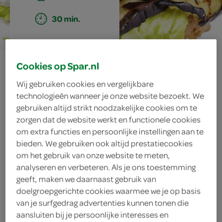
30 min.
olijven-
Cookies op Spar.nl
Wij gebruiken cookies en vergelijkbare
fetaburger
technologieën wanneer je onze website bezoekt. We
gebruiken altijd strikt noodzakelijke cookies om te
zorgen dat de website werkt en functionele cookies
om extra functies en persoonlijke instellingen aan te
ingrediënten
bieden. We gebruiken ook altijd prestatiecookies
om het gebruik van onze website te meten,
analyseren en verbeteren. Als je ons toestemming
geeft, maken we daarnaast gebruik van
1 rode ui
doelgroepgerichte cookies waarmee we je op basis
van je surfgedrag advertenties kunnen tonen die
12 blaadjes ijsbergsla
aansluiten bij je persoonlijke interesses en