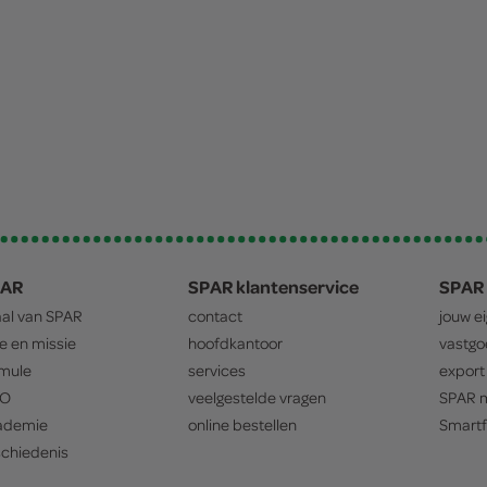
PAR
SPAR klantenservice
SPAR 
aal van
SPAR
contact
jouw e
ie en missie
hoofdkantoor
vastg
mule
services
export
O
veelgestelde vragen
SPAR
m
ademie
online bestellen
Smartf
chiedenis