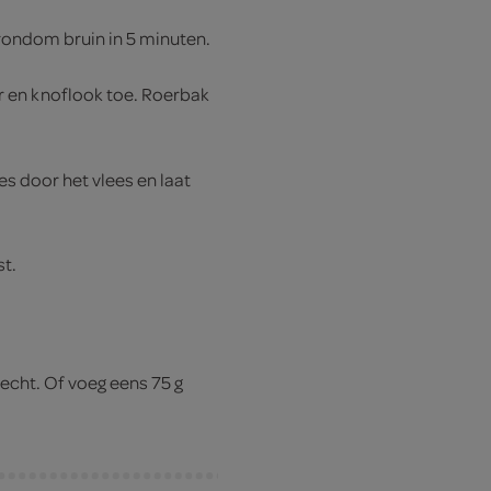
 rondom bruin in 5 minuten.
 en knoflook toe. Roerbak
s door het vlees en laat
st.
echt. Of voeg eens 75 g