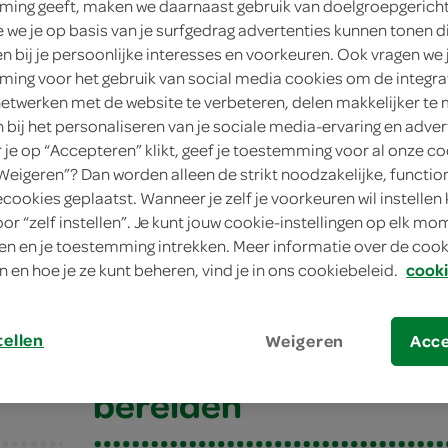
ing geeft, maken we daarnaast gebruik van doelgroepgerich
we je op basis van je surfgedrag advertenties kunnen tonen d
en bij je persoonlijke interesses en voorkeuren. Ook vragen we 
ing voor het gebruik van social media cookies om de integra
netwerken met de website te verbeteren, delen makkelijker te
n bij het personaliseren van je sociale media-ervaring en adver
je op “Accepteren” klikt, geef je toestemming voor al onze co
“Weigeren”? Dan worden alleen de strikt noodzakelijke, functio
ecookies geplaatst. Wanneer je zelf je voorkeuren wil instellen 
oor “zelf instellen”. Je kunt jouw cookie-instellingen op elk m
 stoofpotje
n en je toestemming intrekken. Meer informatie over de cooki
n en hoe je ze kunt beheren, vind je in ons cookiebeleid.
cooki
stoofpotje
tellen
Weigeren
Acc
bereiden