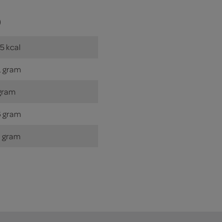
)
5 kcal
 gram
gram
 gram
 gram