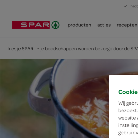
het 
producten
acties
recepten
kies je SPAR
je boodschappen worden bezorgd door de SPA
Cookie
Wij gebr
bezoekt.
website 
instelli
gebruik 