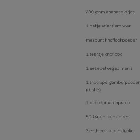
230 gram ananasblokjes
1 bakje atjar tjampoer
mespunt knoflookpoeder
1 teentje knoflook
1 eetlepel ketjap manis
1 theelepel gemberpoeder
(djahé)
1 blikje tomatenpuree
500 gram hamlappen
3 eetlepels arachideolie