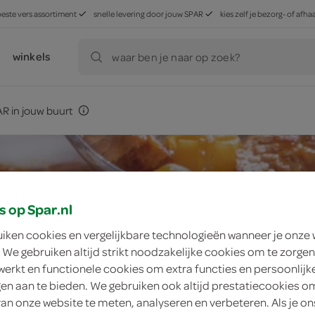
beste vers assortiment
snelle levering door jouw SPAR
kies zelf je bezorg- of af
winkels
waar ben je naar op zoek?
R in jouw buurt
s op Spar.nl
uiken cookies en vergelijkbare technologieën wanneer je onze
 We gebruiken altijd strikt noodzakelijke cookies om te zorgen
werkt en functionele cookies om extra functies en persoonlijk
ngen aan te bieden. We gebruiken ook altijd prestatiecookies o
van onze website te meten, analyseren en verbeteren. Als je on