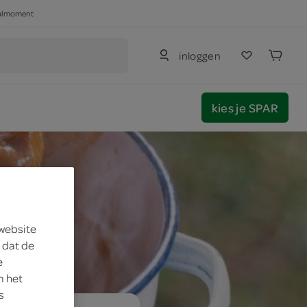
haalmoment
inloggen
kies je SPAR
 website
 dat de
e
m het
s