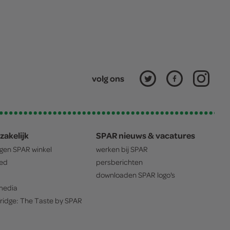
volg ons
zakelijk
SPAR nieuws & vacatures
igen
SPAR
winkel
werken bij
SPAR
oed
persberichten
downloaden
SPAR
logo's
edia
ridge: The Taste by
SPAR