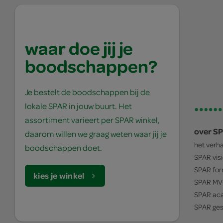
waar doe jij je
boodschappen?
Je bestelt de boodschappen bij de
lokale SPAR in jouw buurt. Het
assortiment varieert per SPAR winkel,
over S
daarom willen we graag weten waar jij je
het verh
boodschappen doet.
SPAR
vis
SPAR
for
kies je winkel
SPAR
MV
SPAR
ac
SPAR
ges