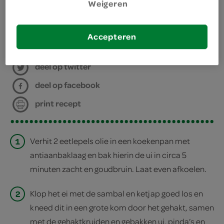
Weigeren
bereiden
Accepteren
deel op twitter
deel op facebook
print recept
1
Verhit 2 eetlepels olie in een koekenpan met
antiaanbaklaag en bak hierin de ui in circa 5
minuten zacht en goudbruin. Laat even afkoelen.
2
Klop het ei met de sambal en ketjap goed los en
kneed dit in een grote kom door het gehakt, samen
met de gehaktkruiden en gebakken ui, pinda’s en