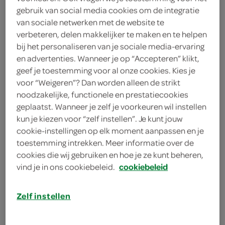
4 lente-/bosuitjes
gebruik van social media cookies om de integratie
van sociale netwerken met de website te
50 gram ongezouten pinda’s
verbeteren, delen makkelijker te maken en te helpen
bij het personaliseren van je sociale media-ervaring
1 zakje saté-gehaktkruiden
en advertenties. Wanneer je op “Accepteren” klikt,
geef je toestemming voor al onze cookies. Kies je
600 gram kipgehakt
voor “Weigeren”? Dan worden alleen de strikt
noodzakelijke, functionele en prestatiecookies
2 eetlepels ketjap
geplaatst. Wanneer je zelf je voorkeuren wil instellen
kun je kiezen voor “zelf instellen”. Je kunt jouw
1 theelepel sambal
cookie-instellingen op elk moment aanpassen en je
1 ei
toestemming intrekken. Meer informatie over de
cookies die wij gebruiken en hoe je ze kunt beheren,
1 ui
vind je in ons cookiebeleid.
cookiebeleid
3 eetlepels olie
Zelf instellen
kies je winkel