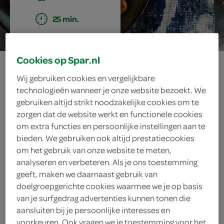
25 min.
Cookies op Spar.nl
oosterse
Wij gebruiken cookies en vergelijkbare
kipgehaktspiesjes
technologieën wanneer je onze website bezoekt. We
gebruiken altijd strikt noodzakelijke cookies om te
zorgen dat de website werkt en functionele cookies
om extra functies en persoonlijke instellingen aan te
ingrediënten
bieden. We gebruiken ook altijd prestatiecookies
om het gebruik van onze website te meten,
analyseren en verbeteren. Als je ons toestemming
geeft, maken we daarnaast gebruik van
1 handje koriander
doelgroepgerichte cookies waarmee we je op basis
van je surfgedrag advertenties kunnen tonen die
1 handje peterselie
aansluiten bij je persoonlijke interesses en
voorkeuren. Ook vragen we je toestemming voor het