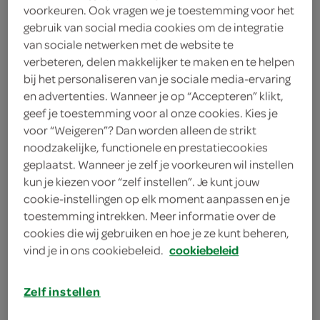
voorkeuren. Ook vragen we je toestemming voor het
2 eetlepels kappertjes
gebruik van social media cookies om de integratie
6 eetlepels olijfolie
van sociale netwerken met de website te
verbeteren, delen makkelijker te maken en te helpen
1 sjalot
bij het personaliseren van je sociale media-ervaring
en advertenties. Wanneer je op “Accepteren” klikt,
1 bosje basilicum
geef je toestemming voor al onze cookies. Kies je
voor “Weigeren”? Dan worden alleen de strikt
1 bosje platte peterselie
noodzakelijke, functionele en prestatiecookies
geplaatst. Wanneer je zelf je voorkeuren wil instellen
2 grote citroenen
kun je kiezen voor “zelf instellen”. Je kunt jouw
cookie-instellingen op elk moment aanpassen en je
4 stukken zalmfilets
toestemming intrekken. Meer informatie over de
cookies die wij gebruiken en hoe je ze kunt beheren,
1 stuk zalmfilet
vind je in ons cookiebeleid.
cookiebeleid
kies je winkel
Zelf instellen