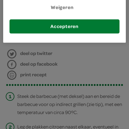
benodigdheden
Weigeren
barbecue
Accepteren
bereiden
deel op twitter
deel op facebook
print recept
1
Steek de barbecue (met deksel) aan en bereid de
barbecue voor op indirect grillen (zie tip), met een
temperatuur van circa 90ºC.
2
Leg de plakken citroen naast elkaar, eventueel in