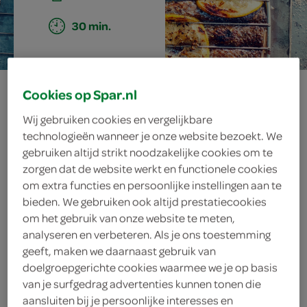
30 min.
op citroen
Cookies op Spar.nl
Wij gebruiken cookies en vergelijkbare
gegaarde zalm
technologieën wanneer je onze website bezoekt. We
gebruiken altijd strikt noodzakelijke cookies om te
met salsa verde
zorgen dat de website werkt en functionele cookies
om extra functies en persoonlijke instellingen aan te
bieden. We gebruiken ook altijd prestatiecookies
om het gebruik van onze website te meten,
ingrediënten
analyseren en verbeteren. Als je ons toestemming
geeft, maken we daarnaast gebruik van
doelgroepgerichte cookies waarmee we je op basis
van je surfgedrag advertenties kunnen tonen die
1 teentje knoflook
aansluiten bij je persoonlijke interesses en