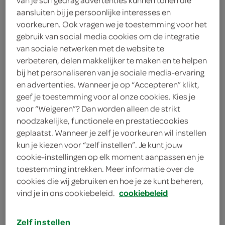
van je surfgedrag advertenties kunnen tonen die
2 eetlepels kant-en-klare dressing
aansluiten bij je persoonlijke interesses en
voorkeuren. Ook vragen we je toestemming voor het
100 gram geitenkaas
gebruik van social media cookies om de integratie
van sociale netwerken met de website te
6 zongedroogde tomaatjes
verbeteren, delen makkelijker te maken en te helpen
bij het personaliseren van je sociale media-ervaring
1 rode ui
en advertenties. Wanneer je op “Accepteren” klikt,
geef je toestemming voor al onze cookies. Kies je
200 gram spinazie
voor “Weigeren”? Dan worden alleen de strikt
noodzakelijke, functionele en prestatiecookies
1 theelepel cajunkruiden
geplaatst. Wanneer je zelf je voorkeuren wil instellen
kun je kiezen voor “zelf instellen”. Je kunt jouw
1 theelepel paprikapoeder
cookie-instellingen op elk moment aanpassen en je
toestemming intrekken. Meer informatie over de
1 eetlepel olijfolie
cookies die wij gebruiken en hoe je ze kunt beheren,
600 gram zoete aardappels
vind je in ons cookiebeleid.
cookiebeleid
1 theelepel worcestersaus
Zelf instellen