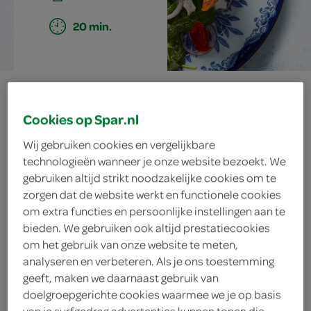
20 min.
ovenfriet van
Cookies op Spar.nl
zoete aardappel
Wij gebruiken cookies en vergelijkbare
met gehaktbrood
technologieën wanneer je onze website bezoekt. We
gebruiken altijd strikt noodzakelijke cookies om te
en spinaziesalade
zorgen dat de website werkt en functionele cookies
om extra functies en persoonlijke instellingen aan te
bieden. We gebruiken ook altijd prestatiecookies
om het gebruik van onze website te meten,
ingrediënten
analyseren en verbeteren. Als je ons toestemming
geeft, maken we daarnaast gebruik van
doelgroepgerichte cookies waarmee we je op basis